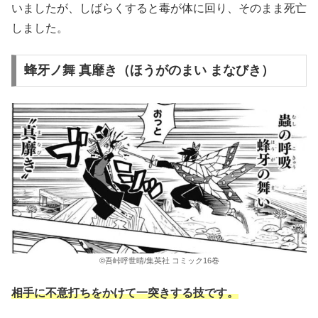
いましたが、しばらくすると毒が体に回り、そのまま死亡
しました。
蜂牙ノ舞 真靡き（ほうがのまい まなびき）
©吾峠呼世晴/集英社 コミック16巻
相手に不意打ちをかけて一突きする技です。