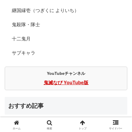
継国縁壱（つぎくに よりいち）
鬼殺隊・隊士
十二鬼月
サブキャラ
YouTubeチャンネル
鬼滅なび YouTube版
おすすめ記事
上弦の弐・童磨の最期。しのぶの命が
けの作戦や最後に芽生えた感情につい
ホーム
検索
トップ
サイドバー