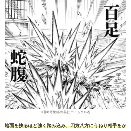
©吾峠呼世晴/集英社 コミック16巻
地面を抉るほど強く踏み込み、四方八方にうねり相手をか