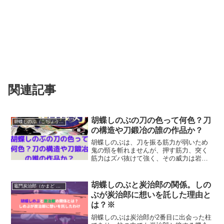
関連記事
胡蝶しのぶの刀の色って何色？刀
胡蝶しのぶ（こちょう しのぶ）
の構造や刀鍛冶の誰の作品か？
胡蝶しのぶは、刀を振る筋力が弱いため
鬼の頸を斬れませんが、押す筋力、突く
筋力はズバ抜けて強く、その威力は岩を
貫通するほどです。水の呼吸の雫波紋突
きより速いようです。突きと同時に毒を
流し込み鬼を滅するしのぶの刀は、特殊
胡蝶しのぶと炭治郎の関係。しの
竈門炭治郎（かまど たんじろう）
な作りになっています。刀...
ぶが炭治郎に想いを託した理由と
は？※
胡蝶しのぶは炭治郎が2番目に出会った柱