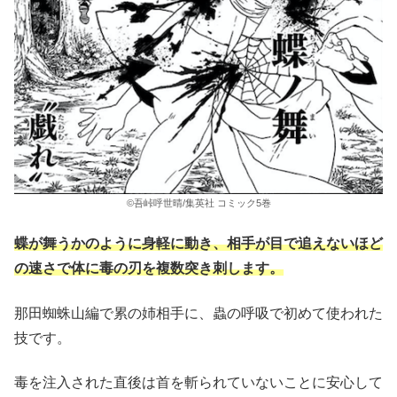
©吾峠呼世晴/集英社 コミック5巻
蝶が舞うかのように身軽に動き、相手が目で追えないほど
の速さで体に毒の刃を複数突き刺します。
那田蜘蛛山編で累の姉相手に、蟲の呼吸で初めて使われた
技です。
毒を注入された直後は首を斬られていないことに安心して