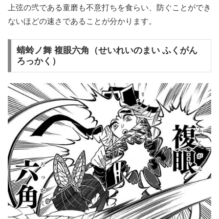
上弦の弐である童磨も不意打ちを食らい、防ぐことができ
ないほどの速さであることが分かります。
蜻蛉ノ舞 複眼六角（せいれいのまい ふくがん
ろっかく）