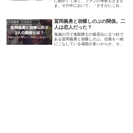
に細かくて深く、ファンの考察もさまざ
ま。その中において、「さすがにこれは
矛盾しているのでは」と言われているも
ののひとつが胡蝶姉妹の年齢設定で、胡
蝶カナエが亡くなったときの胡蝶しのぶ
冨岡義勇と胡蝶しのぶの関係。二
冨岡義勇（とみおか ぎゆう）
の年齢が、他のストーリー...
人は恋人だった？
鬼滅の刃で鬼殺隊士の最高位に立つ柱で
ある冨岡義勇と胡蝶しのぶ。任務を一緒
にこなしている場面が多いからか、セッ
トで扱われることが多い2人です。SNS上
では2人のカップリングである「ぎゆし
の」という単語もよく見かけますね。そ
んな義勇としのぶです...