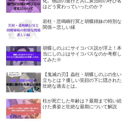
化。物語の進行と共に炭治郎の呼び名
はどう変わっていったのか？
岩柱・悲鳴嶼行冥と胡蝶姉妹の特別な
関係～悲しい縁
胡蝶しのぶにサイコパス説が浮上！本
当にしのぶはサイコパスなのか考察し
てみた※
【鬼滅の刃】蟲柱・胡蝶しのぶの生い
立ちとは？優しい笑顔の下に隠された
壮絶な過去とは。
柱が死亡した年齢は？最期まで戦い続
けた勇姿と壮絶な最期について解説