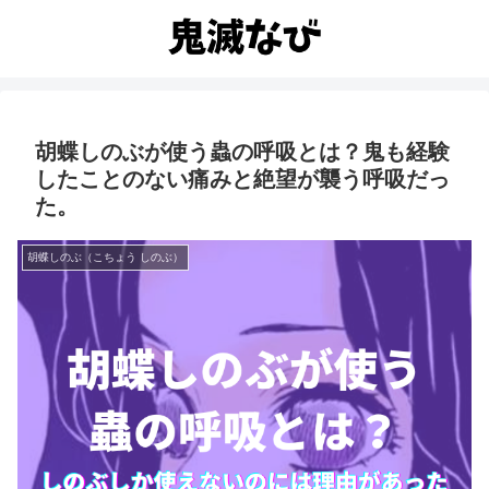
胡蝶しのぶが使う蟲の呼吸とは？鬼も経験
したことのない痛みと絶望が襲う呼吸だっ
た。
胡蝶しのぶ（こちょう しのぶ）