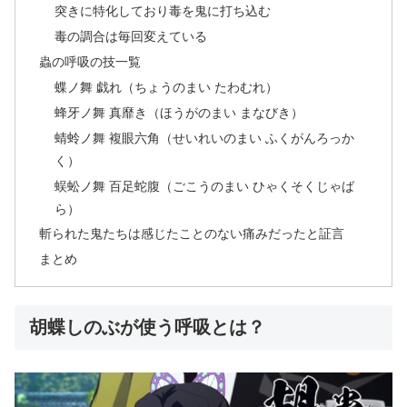
突きに特化しており毒を鬼に打ち込む
毒の調合は毎回変えている
蟲の呼吸の技一覧
蝶ノ舞 戯れ（ちょうのまい たわむれ）
蜂牙ノ舞 真靡き（ほうがのまい まなびき）
蜻蛉ノ舞 複眼六角（せいれいのまい ふくがんろっか
く）
蜈蚣ノ舞 百足蛇腹（ごこうのまい ひゃくそくじゃば
ら）
斬られた鬼たちは感じたことのない痛みだったと証言
まとめ
胡蝶しのぶが使う呼吸とは？