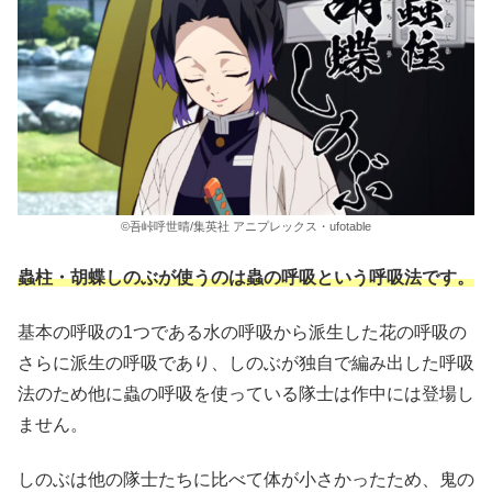
©吾峠呼世晴/集英社 アニプレックス・ufotable
蟲柱・胡蝶しのぶが使うのは蟲の呼吸という呼吸法です。
基本の呼吸の1つである水の呼吸から派生した花の呼吸の
さらに派生の呼吸であり、しのぶが独自で編み出した呼吸
法のため他に蟲の呼吸を使っている隊士は作中には登場し
ません。
しのぶは他の隊士たちに比べて体が小さかったため、鬼の