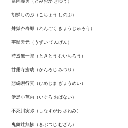
冨岡義勇（とみおか ぎゆう）
胡蝶しのぶ（こちょう しのぶ）
煉獄杏寿郎（れんごく きょうじゅろう）
宇髄天元（うずい てんげん）
時透無一郎（ときとう むいちろう）
甘露寺蜜璃（かんろじ みつり）
悲鳴嶼行冥（ひめじま ぎょうめい）
伊黒小芭内（いぐろ おばない）
不死川実弥（しなずがわ さねみ）
鬼舞辻無惨（きぶつじ むざん）