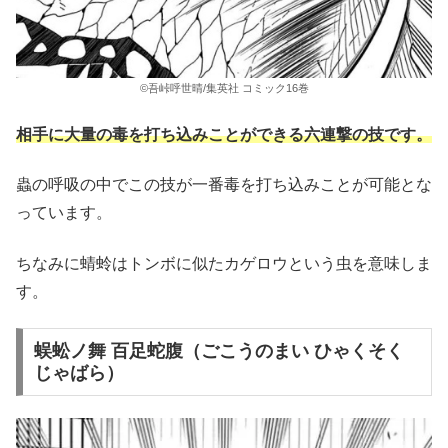
©吾峠呼世晴/集英社 コミック16巻
相手に大量の毒を打ち込みことができる六連撃の技です。
蟲の呼吸の中でこの技が一番毒を打ち込みことが可能とな
っています。
ちなみに蜻蛉はトンボに似たカゲロウという虫を意味しま
す。
蜈蚣ノ舞 百足蛇腹（ごこうのまい ひゃくそく
じゃばら）