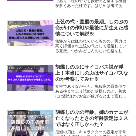
であり、柱の中でも炭治郎と接する機会
が多くあった柱です。はじめは鬼である
禰豆子を連れている炭治郎のことを警戒
していたしのぶですが、炭治郎と関わっ
ていくうちに少しずつ関係性が変化して
上弦の弐・童磨の最期。しのぶの
胡蝶しのぶ（こちょう しのぶ）
いきます。呼び方もはじ...
命がけの作戦や最後に芽生えた感
情について解説※
無惨からは嫌われているものの、実力は
高く評価され上弦の弐として活躍してい
る童磨。つかみどころのない性格をして
いますが、戦闘の際は相手の手札をすべ
て出させてから殺し、今後の戦いに生か
すといった真面目な一面も。血鬼術だけ
胡蝶しのぶにサイコパス説が浮
胡蝶しのぶ（こちょう しのぶ）
ではなく人の体を簡単に切...
上！本当にしのぶはサイコパスな
のか考察してみた※
女性でありながらも、鬼殺隊の最高位で
ある柱まで上り詰めた胡蝶しのぶ。善逸
には顔だけでお金が稼げるとまで言われ
ており、患者と接するときは女神のよう
と表現されるほどの美貌を持ちます。ま
た柱として鬼と戦うだけでなく、蝶屋敷
胡蝶しのぶの年齢、姉のカナエが
胡蝶しのぶ（こちょう しのぶ）
の主人として怪我人の看病...
亡くなったときの年齢設定はミス
ではなく正しかった？
鬼滅の刃は、キャラクターの設定が非常