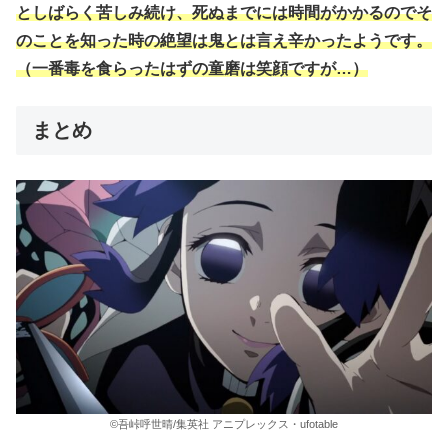
としばらく苦しみ続け、死ぬまでには時間がかかるのでそ
のことを知った時の絶望は鬼とは言え辛かったようです。
（一番毒を食らったはずの童磨は笑顔ですが…）
まとめ
©吾峠呼世晴/集英社 アニプレックス・ufotable