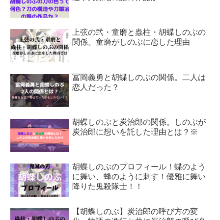
上弦の弐・童磨と蟲柱・胡蝶しのぶの
関係。童磨がしのぶに恋した理由
冨岡義勇と胡蝶しのぶの関係。二人は
恋人だった？
胡蝶しのぶと炭治郎の関係。しのぶが
炭治郎に想いを託した理由とは？※
胡蝶しのぶのプロフィール！蝶のよう
に舞い、蜂のように刺す！優雅に舞い
降りた鬼殺隊士！！
【胡蝶しのぶ】炭治郎の呼び方の変