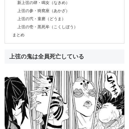
新上弦の肆・鳴女（なきめ）
上弦の参・猗窩座（あかざ）
上弦の弐・童磨（どうま）
上弦の壱・黒死牟（こくしぼう）
まとめ
上弦の鬼は全員死亡している