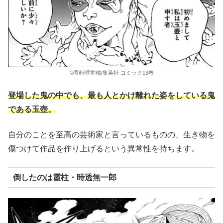
©吾峠呼世晴/集英社 コミック13巻
登場した鬼の中でも、最も人とかけ離れた姿をしている鬼
である玉壺。
自分のことを至高の芸術家と言っているものの、生き物を
傷つけて作品を作り上げるという異常性を持ちます。
倒したのは霞柱・時透無一郎