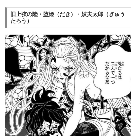
旧上弦の陸・堕姫（だき）・妓夫太郎（ぎゅう
たろう）