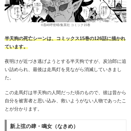
©吾峠呼世晴/集英社 コミック15巻
半天狗の死亡シーンは、コミックス15巻の126話に描かれ
ています。
夜明けが近づき逃げようとする半天狗ですが、炭治郎に追
い詰められ、最後は走馬灯を見ながら消滅していきまし
た。
この走馬灯は半天狗の人間だった頃のもので、彼は昔から
自分を被害者と思い込み、救いようがない人物であったこ
とが分かります。
新上弦の肆・鳴女（なきめ）