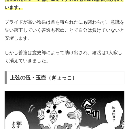
います。
プライドが高い獪岳は首を斬られたにも関わらず、意識を
失い落下していく善逸も死ぬことで自分は負けていないと
安堵します。
しかし善逸は愈史郎によって助け出され、獪岳は1人寂し
く消えていきました。
上弦の伍・玉壺（ぎょっこ）