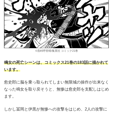
©吾峠呼世晴/集英社 コミック21巻
鳴女の死亡シーンは、コミックス21巻の183話に描かれて
います。
愈史郎に脳を乗っ取られてしまい無限城の操作が出来なく
なった鳴女を取り戻そうと、無惨は愈史郎を支配しはじめ
ます。
しかし冨岡と伊黒が無惨への攻撃をはじめ、2人の攻撃に