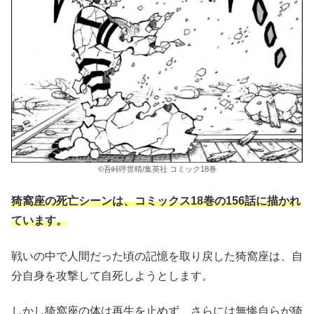
©吾峠呼世晴/集英社 コミック18巻
猗窩座の死亡シーンは、コミックス18巻の156話に描かれ
ています。
戦いの中で人間だった頃の記憶を取り戻した猗窩座は、自
分自身を攻撃して自死しようとします。
しかし猗窩座の体は再生を止めず、さらには無惨自らが猗