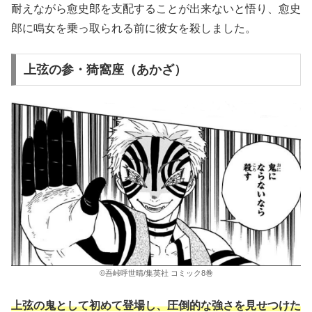
耐えながら愈史郎を支配することが出来ないと悟り、愈史
郎に鳴女を乗っ取られる前に彼女を殺しました。
上弦の参・猗窩座（あかざ）
©吾峠呼世晴/集英社 コミック8巻
上弦の鬼として初めて登場し、圧倒的な強さを見せつけた