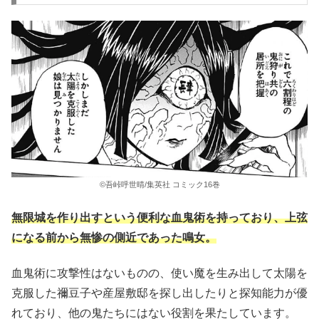
©吾峠呼世晴/集英社 コミック16巻
無限城を作り出すという便利な血鬼術を持っており、上弦
になる前から無惨の側近であった鳴女。
血鬼術に攻撃性はないものの、使い魔を生み出して太陽を
克服した禰豆子や産屋敷邸を探し出したりと探知能力が優
れており、他の鬼たちにはない役割を果たしています。