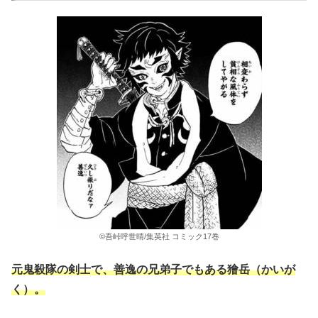
©吾峠呼世晴/集英社 コミック17巻
元鬼殺隊の剣士で、善逸の兄弟子でもある獪岳（かいが
く）。