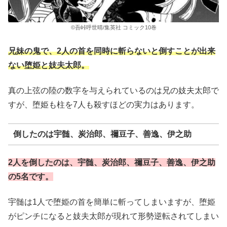
©吾峠呼世晴/集英社 コミック10巻
兄妹の鬼で、2人の首を同時に斬らないと倒すことが出来
ない堕姫と妓夫太郎。
真の上弦の陸の数字を与えられているのは兄の妓夫太郎で
すが、堕姫も柱を7人も殺すほどの実力はあります。
倒したのは宇髄、炭治郎、禰豆子、善逸、伊之助
2人を倒したのは、宇髄、炭治郎、禰豆子、善逸、伊之助
の5名です。
宇髄は1人で堕姫の首を簡単に斬ってしまいますが、堕姫
がピンチになると妓夫太郎が現れて形勢逆転されてしまい