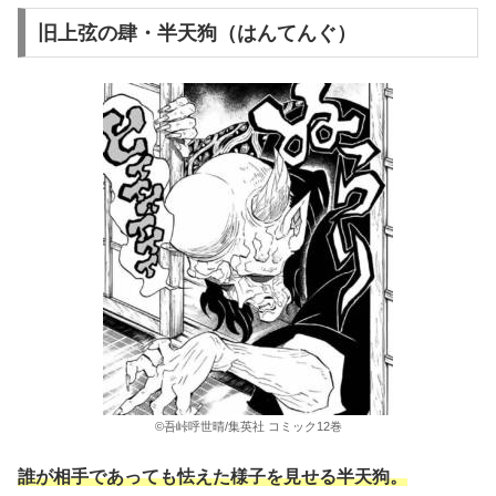
旧上弦の肆・半天狗（はんてんぐ）
©吾峠呼世晴/集英社 コミック12巻
誰が相手であっても怯えた様子を見せる半天狗。