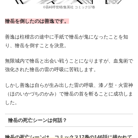
©吾峠呼世晴/集英社 コミック17巻
獪岳を倒したのは善逸です。
善逸は柱稽古の途中に手紙で獪岳が鬼になったことを知
り、獪岳を倒すことを決意。
無限城内で獪岳と出会い戦うことになりますが、血鬼術で
強化された獪岳の雷の呼吸に苦戦します。
しかし善逸は自らが生み出した雷の呼吸、漆ノ型・火雷神
（ほのいかづちのかみ）で獪岳の首を斬ることに成功しま
した。
獪岳の死亡シーンは何話？
獪岳の死亡シーンは、コミックス17巻の146話に描かれて