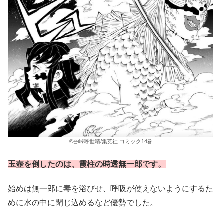
©吾峠呼世晴/集英社 コミック14巻
玉壺を倒したのは、霞柱の時透無一郎です。
始めは無一郎に毒を浴びせ、呼吸が使えないようにするた
めに水の中に閉じ込めるなど優勢でした。