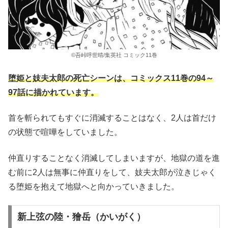
©吾峠呼世晴/集英社 コミック11巻
堕姫と妓夫太郎の死亡シーンは、コミックス11巻の94～
97話に描かれています。
首を斬られてもすぐに消滅することはなく、2人は首だけ
の状態で喧嘩をしていました。
仲直りすることなく消滅してしまいますが、地獄の道を進
む前に2人は無事に仲直りをして、妓夫太郎が泣きじゃく
る堕姫を抱えて地獄へと向かっていきました。
新上弦の陸・獪岳（かいがく）