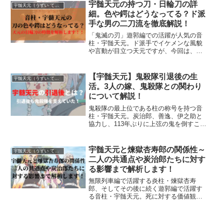
の中で死亡したキャラクターの方が多
宇髄天元の持つ刀・日輪刀の詳
宇髄天元（うずい てんげん）
く、その多くが今まで鬼殺隊...
細。色や鍔はどうなってる？ド派
手な男の二刀流を徹底解説！
「鬼滅の刃」遊郭編での活躍が人気の音
柱・宇髄天元。ド派手でイケメンな風貌
や言動が目立つ天元ですが、今回は、彼
の刀・日輪刀の特徴について、またそれ
を使った天元の剣技についてもご紹介し
たいと思います。<!-- /wp:paragraph -->
【宇髄天元】鬼殺隊引退後の生
宇髄天元（うずい てんげん）
活。3人の嫁、鬼殺隊との関わり
について解説！
鬼殺隊の最上位である柱の称号を持つ音
柱・宇髄天元。炭治郎、善逸、伊之助と
協力し、113年ぶりに上弦の鬼を倒すこと
に成功しました。ところがその戦いのさ
なか、左目と左手を失ってしまい鬼殺隊
を引退してしまいます。鬼殺隊に入るま
宇髄天元と煉獄杏寿郎の関係性～
宇髄天元（うずい てんげん）
では忍として生活して...
二人の共通点や炭治郎たちに対す
る影響まで解析します！
無限列車編で活躍する炎柱・煉獄杏寿
郎、そしてその後に続く遊郭編で活躍す
る音柱・宇髄天元。死に対する価値観が
全く違う二人ですが、一方で天元は杏寿
郎の生き方や戦いに対する姿勢に対し、