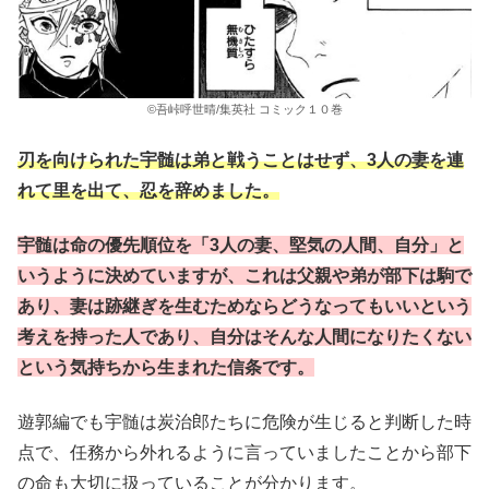
©吾峠呼世晴/集英社 コミック１０巻
刃を向けられた宇髄は弟と戦うことはせず、3人の妻を連
れて里を出て、忍を辞めました。
宇髄は命の優先順位を「3人の妻、堅気の人間、自分」と
いうように決めていますが、これは父親や弟が部下は駒で
あり、妻は跡継ぎを生むためならどうなってもいいという
考えを持った人であり、自分はそんな人間になりたくない
という気持ちから生まれた信条です。
遊郭編でも宇髄は炭治郎たちに危険が生じると判断した時
点で、任務から外れるように言っていましたことから部下
の命も大切に扱っていることが分かります。