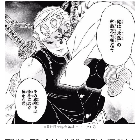
©吾峠呼世晴/集英社 コミック８巻