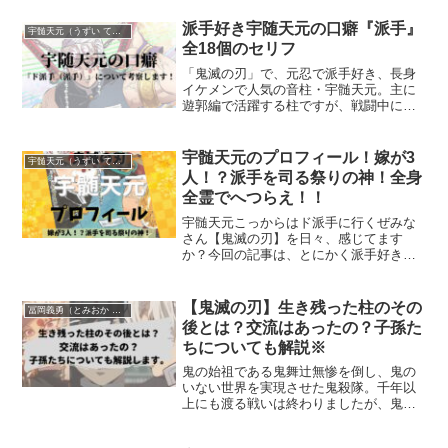
派手好き宇随天元の口癖『派手』
宇髄天元（うずい てんげん）
全18個のセリフ
「鬼滅の刃」で、元忍で派手好き、長身
イケメンで人気の音柱・宇髄天元。主に
遊郭編で活躍する柱ですが、戦闘中に放
つ会話の中で、口癖のように連発する言
葉があります。今回は、天元の口癖『派
手』と言った18個のセリフ、その裏に隠
宇髄天元のプロフィール！嫁が3
宇髄天元（うずい てんげん）
された本心まで考察して...
人！？派手を司る祭りの神！全身
全霊でへつらえ！！
宇髄天元こっからはド派手に行くぜみな
さん【鬼滅の刃】を日々、感じてます
か？今回の記事は、とにかく派手好き
で、自称「祭りの神」、、宇髄天元(うず
いてんげん)のプロフィールについてご紹
介したいと思います！題して、宇髄天元
【鬼滅の刃】生き残った柱のその
冨岡義勇（とみおか ぎゆう）
のプロフィール！嫁が3人...
後とは？交流はあったの？子孫た
ちについても解説※
鬼の始祖である鬼舞辻無惨を倒し、鬼の
いない世界を実現させた鬼殺隊。千年以
上にも渡る戦いは終わりましたが、鬼と
の戦いで多くの人の命が犠牲となりまし
た。生き残ったキャラクターよりも戦い