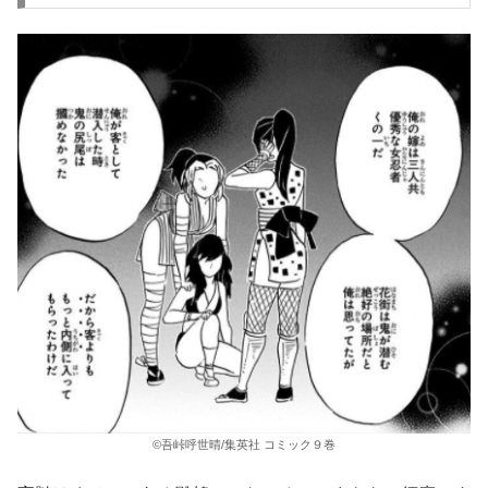
©吾峠呼世晴/集英社 コミック９巻