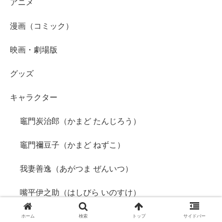
アニメ
漫画（コミック）
映画・劇場版
グッズ
キャラクター
竈門炭治郎（かまど たんじろう）
竈門禰豆子（かまど ねずこ）
我妻善逸（あがつま ぜんいつ）
嘴平伊之助（はしびら いのすけ）
冨岡義勇（とみおか ぎゆう）
ホーム
検索
トップ
サイドバー