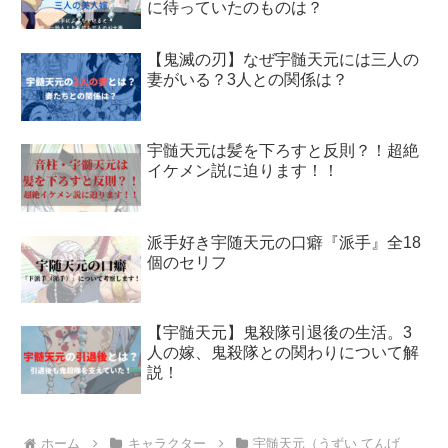
に待っていたのものは？
【鬼滅の刃】なぜ宇髄天元には三人の
妻がいる？3人との関係は？
宇髄天元は髪を下ろすと反則？！超絶
イケメン説に迫ります！！
派手好き宇随天元の口癖『派手』全18
個のセリフ
【宇髄天元】鬼殺隊引退後の生活。3
人の嫁、鬼殺隊との関わりについて解
説！
ホーム
キャラクター
宇髄天元（うずい てんげ