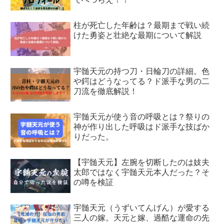
柱が死亡した年齢は？最期まで戦い続
けた勇姿と壮絶な最期について解説
宇髄天元の持つ刀・日輪刀の詳細。色
や鍔はどうなってる？ド派手な男の二
刀流を徹底解説！
宇髄天元が使う音の呼吸とは？祭りの
神が作り出した呼吸はド派手な技ばか
りだった。
【宇髄天元】左腕を切断したのは妓夫
太郎ではなく宇髄天元本人だった？そ
の噂を検証
宇髄天元（うずいてんげん）が愛する
三人の嫁。天元と嫁、過酷な運命の先