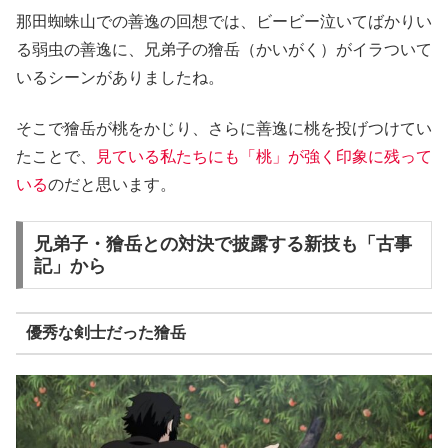
那田蜘蛛山での善逸の回想では、ビービー泣いてばかりい
る弱虫の善逸に、兄弟子の獪岳（かいがく）がイラついて
いるシーンがありましたね。
そこで獪岳が桃をかじり、さらに善逸に桃を投げつけてい
たことで、
見ている私たちにも「桃」が強く印象に残って
いる
のだと思います。
兄弟子・獪岳との対決で披露する新技も「古事
記」から
優秀な剣士だった獪岳