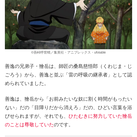
©吾峠呼世晴／集英社・アニプレックス・ufotable
善逸の兄弟子・獪岳は、師匠の桑島慈悟郎（くわじま・じ
ごろう）から、善逸と並ぶ「雷の呼吸の継承者」として認
められていました。
善逸は、獪岳から「お前みたいな奴に割く時間がもったい
ない」だの「目障りだから消えろ」だの、ひどい言葉を浴
びせられますが、それでも、
ひたむきに努力していた獪岳
のことは尊敬していた
のです。