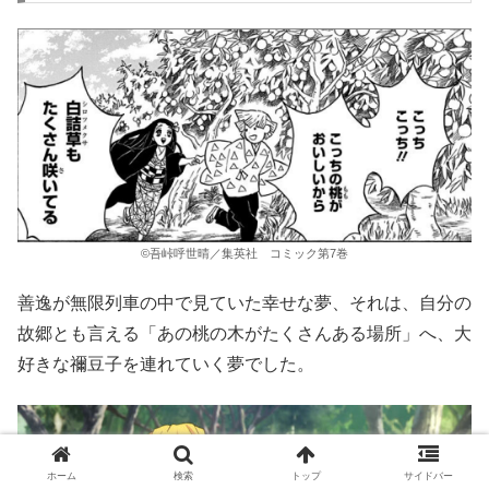
©吾峠呼世晴／集英社 コミック第7巻
善逸が無限列車の中で見ていた幸せな夢、それは、自分の
故郷とも言える「あの桃の木がたくさんある場所」へ、大
好きな禰豆子を連れていく夢でした。
ホーム
検索
トップ
サイドバー