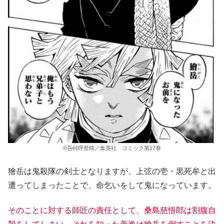
©吾峠呼世晴／集英社 コミック第17巻
獪岳は鬼殺隊の剣士となりますが、上弦の壱・黒死牟と出
遭ってしまったことで、命乞いをして鬼になっています。
そのことに対する師匠の責任として、桑島慈悟郎は割腹自