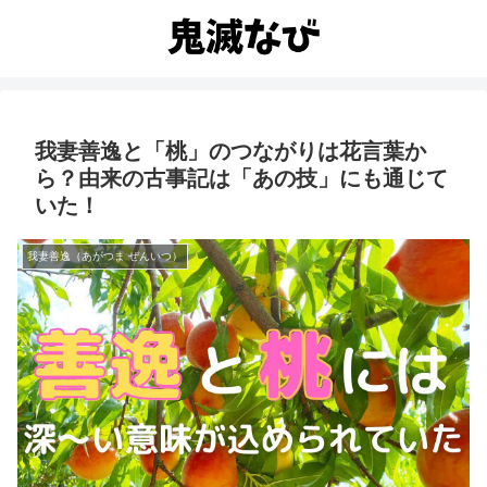
我妻善逸と「桃」のつながりは花言葉か
ら？由来の古事記は「あの技」にも通じて
いた！
我妻善逸（あがつま ぜんいつ）