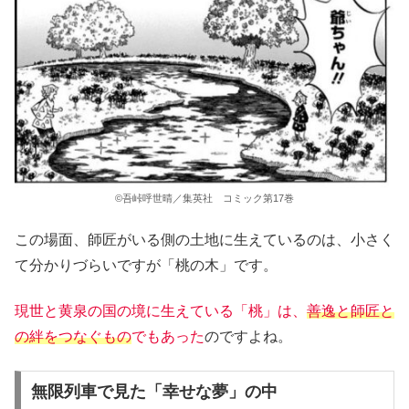
©吾峠呼世晴／集英社 コミック第17巻
この場面、師匠がいる側の土地に生えているのは、小さく
て分かりづらいですが「桃の木」です。
現世と黄泉の国の境に生えている「桃」は、
善逸と師匠と
の絆をつなぐもの
でもあった
のですよね。
無限列車で見た「幸せな夢」の中