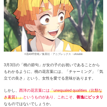
©吾峠呼世晴／集英社・アニプレックス・ufotable
3月3日の「桃の節句」が女の子のお祝いであることから
もわかるように、桃の花言葉には、「チャーミング」「気
立ての良さ」という、女性を愛でる意味があります。
しかし、
西洋の花言葉には
「unequaled qualities（比類な
き素質）」
というものがあり、これこそ、
善逸にピッタリ
なものではないでしょうか。