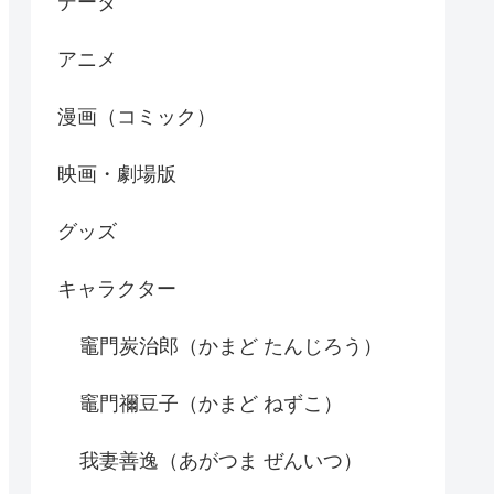
データ
アニメ
漫画（コミック）
映画・劇場版
グッズ
キャラクター
竈門炭治郎（かまど たんじろう）
竈門禰豆子（かまど ねずこ）
我妻善逸（あがつま ぜんいつ）