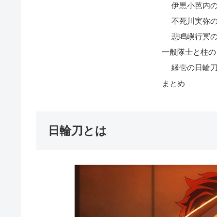
伊黒小芭内
不死川実弥
悲鳴嶼行冥
一般隊士と柱の
縁壱の日輪
まとめ
日輪刀とは