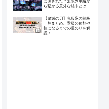
に倒された？無限列車編か
ら繋がる意外な結末とは
【鬼滅の刃】鬼殺隊の階級
一覧まとめ。階級の種類や
柱になるまでの道のりを解
説！