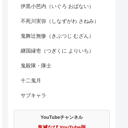
伊黒小芭内（いぐろ おばない）
不死川実弥（しなずがわ さねみ）
鬼舞辻無惨（きぶつじ むざん）
継国縁壱（つぎくに よりいち）
鬼殺隊・隊士
十二鬼月
サブキャラ
YouTubeチャンネル
鬼滅なび YouTube版