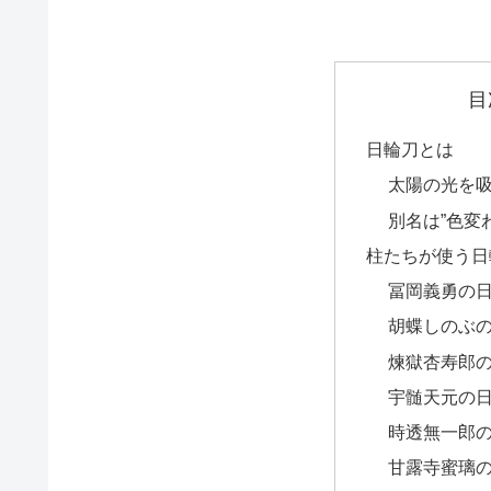
目
日輪刀とは
太陽の光を
別名は”色変
柱たちが使う日
冨岡義勇の
胡蝶しのぶ
煉獄杏寿郎
宇髄天元の
時透無一郎
甘露寺蜜璃