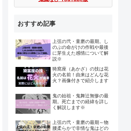
おすすめ記事
上弦の弐・童磨の最期。し
のぶの命がけの作戦や最後
に芽生えた感情について解
説※
猗窩座（あかざ）の技は花
火の名前！由来はどんな花
火？画像付きで紹介します
鬼の始祖・鬼舞辻無惨の最
期。死亡までの経緯を詳し
く解説します※
上弦の弐・童磨の最期～物
腰柔らかで非情な鬼はどの