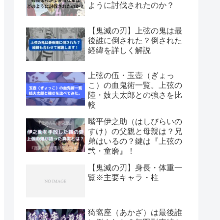
ように討伐されたのか？
【鬼滅の刃】上弦の鬼は最
後誰に倒された？倒された
経緯を詳しく解説
上弦の伍・玉壺（ぎょっ
こ）の血鬼術一覧。上弦の
陸・妓夫太郎との強さを比
較
嘴平伊之助（はしびらいの
すけ）の父親と母親は？兄
弟はいるの？鍵は『上弦の
弐・童磨』！
【鬼滅の刃】身長・体重一
覧※主要キャラ・柱
猗窩座（あかざ）は最後誰