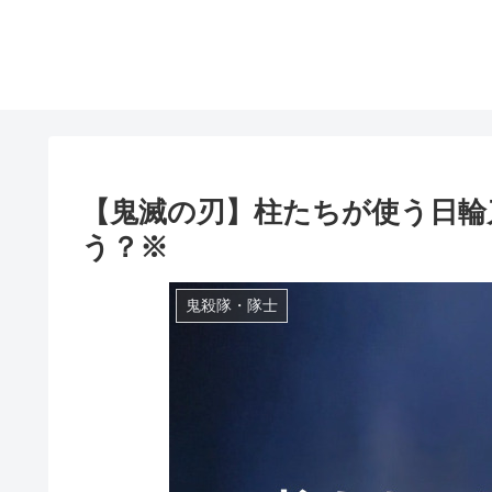
【鬼滅の刃】柱たちが使う日輪
う？※
鬼殺隊・隊士