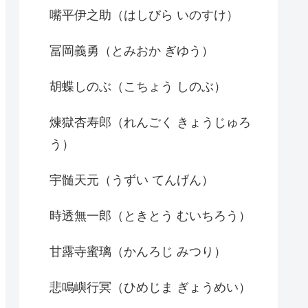
嘴平伊之助（はしびら いのすけ）
冨岡義勇（とみおか ぎゆう）
胡蝶しのぶ（こちょう しのぶ）
煉獄杏寿郎（れんごく きょうじゅろ
う）
宇髄天元（うずい てんげん）
時透無一郎（ときとう むいちろう）
甘露寺蜜璃（かんろじ みつり）
悲鳴嶼行冥（ひめじま ぎょうめい）