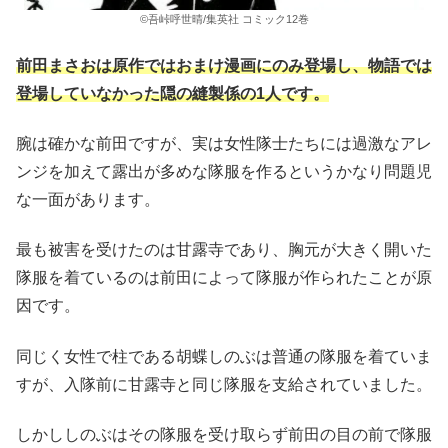
©吾峠呼世晴/集英社 コミック12巻
前田まさおは原作ではおまけ漫画にのみ登場し、物語では
登場していなかった隠の縫製係の1人です。
腕は確かな前田ですが、実は女性隊士たちには過激なアレ
ンジを加えて露出が多めな隊服を作るというかなり問題児
な一面があります。
最も被害を受けたのは甘露寺であり、胸元が大きく開いた
隊服を着ているのは前田によって隊服が作られたことが原
因です。
同じく女性で柱である胡蝶しのぶは普通の隊服を着ていま
すが、入隊前に甘露寺と同じ隊服を支給されていました。
しかししのぶはその隊服を受け取らず前田の目の前で隊服