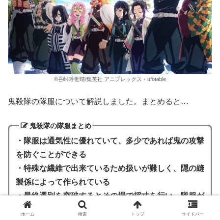
©吾峠呼世晴/集英社 アニプレックス・ufotable
鬼殺隊の隊服について解説しました。まとめると…
鬼殺隊の隊服まとめ
・隊服は通気性に優れていて、多少であれば鬼の攻撃
を防ぐことができる
・特殊な繊維で出来ているため扱いが難しく、隠の縫
製係によって作られている
・最終選別を突破するとその場で採寸を行い、隊服が
支給される
ホーム
検索
トップ
サイドバー