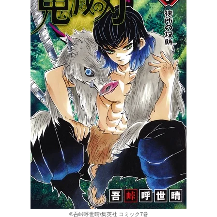
©吾峠呼世晴/集英社 コミック7巻