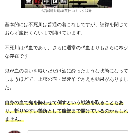
©吾峠呼世晴/集英社 コミック17巻
基本的には不死川は普通の着こなしですが、詰襟を閉じて
おらず腹部くらいまで開けています。
不死川は稀血であり、さらに通常の稀血よりもさらに希少
な存在です。
鬼が血の臭いを嗅いだだけ酒に酔ったような状態になって
しまうほどで、上弦の壱・黒死牟でさえも効果がありまし
た。
自身の血で鬼を酔わせて倒すという戦法を取ることもあ
り、斬りやすい箇所として腹部まで開けているのかもしれ
ません。