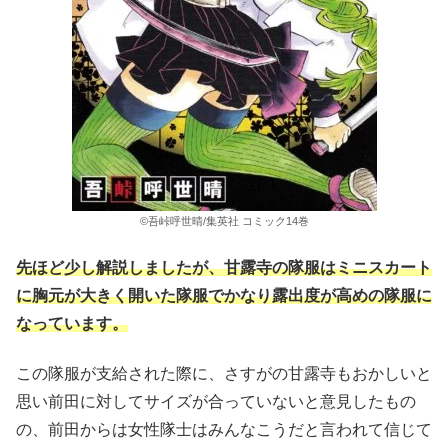
©吾峠呼世晴/集英社 コミック14巻
先ほど少し解説しましたが、甘露寺の隊服はミニスカート
に胸元が大きく開いた隊服でかなり露出度が高めの隊服に
なっています。
この隊服が支給された際に、さすがの甘露寺もおかしいと
思い前田に対してサイズが合っていないと意見したもの
の、前田からは女性隊士はみんなこうだと言われて信じて