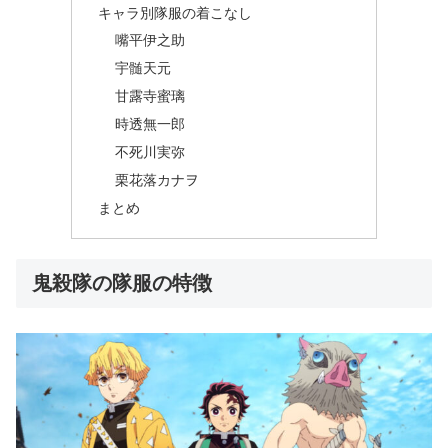
キャラ別隊服の着こなし
嘴平伊之助
宇髄天元
甘露寺蜜璃
時透無一郎
不死川実弥
栗花落カナヲ
まとめ
鬼殺隊の隊服の特徴