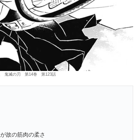
 鬼滅の刃 第14巻 第123話
るが故の筋肉の柔さ