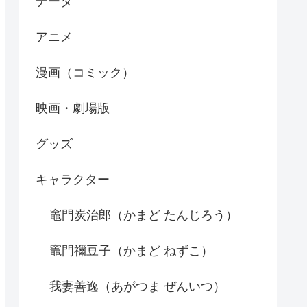
データ
アニメ
漫画（コミック）
映画・劇場版
グッズ
キャラクター
竈門炭治郎（かまど たんじろう）
竈門禰豆子（かまど ねずこ）
我妻善逸（あがつま ぜんいつ）