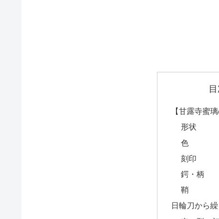
目
【甘露寺蜜璃
形状
色
刻印
鍔・柄
鞘
日輪刀から繰