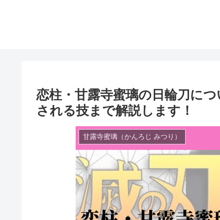
恋柱・甘露寺蜜璃の日輪刀につ
される技まで解説します！
甘露寺蜜璃（かんろじ みつり）