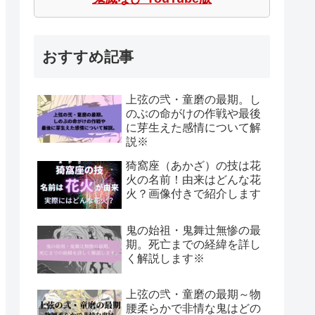
おすすめ記事
上弦の弐・童磨の最期。し
のぶの命がけの作戦や最後
に芽生えた感情について解
説※
猗窩座（あかざ）の技は花
火の名前！由来はどんな花
火？画像付きで紹介します
鬼の始祖・鬼舞辻無惨の最
期。死亡までの経緯を詳し
く解説します※
上弦の弐・童磨の最期～物
腰柔らかで非情な鬼はどの