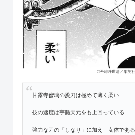
©吾峠呼世晴／集英社
甘露寺蜜璃の愛刀は極めて薄く柔い
技の速度は宇髄天元をも上回っている
強力な刀の「しなり」に加え 女体であ