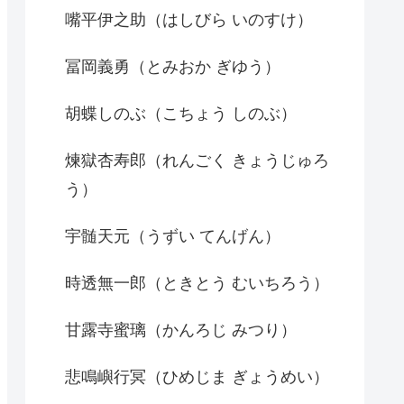
嘴平伊之助（はしびら いのすけ）
冨岡義勇（とみおか ぎゆう）
胡蝶しのぶ（こちょう しのぶ）
煉獄杏寿郎（れんごく きょうじゅろ
う）
宇髄天元（うずい てんげん）
時透無一郎（ときとう むいちろう）
甘露寺蜜璃（かんろじ みつり）
悲鳴嶼行冥（ひめじま ぎょうめい）