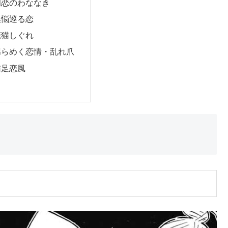
初恋のわななき
懊悩巡る恋
恋猫しぐれ
揺らめく恋情・乱れ爪
猫足恋風