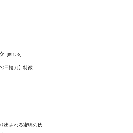
次
の日輪刀】特徴
り出される蜜璃の技