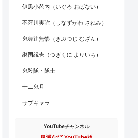
伊黒小芭内（いぐろ おばない）
不死川実弥（しなずがわ さねみ）
鬼舞辻無惨（きぶつじ むざん）
継国縁壱（つぎくに よりいち）
鬼殺隊・隊士
十二鬼月
サブキャラ
YouTubeチャンネル
鬼滅なび YouTube版