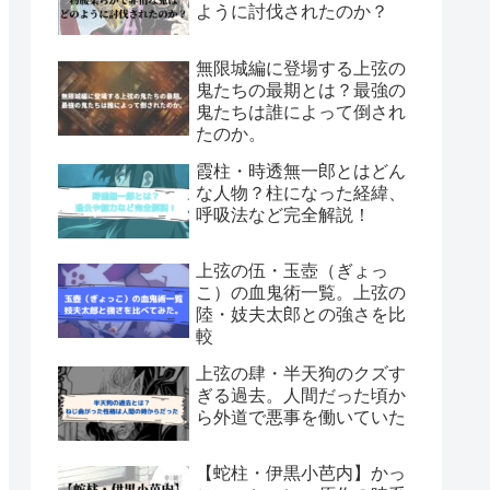
ように討伐されたのか？
無限城編に登場する上弦の
鬼たちの最期とは？最強の
鬼たちは誰によって倒され
たのか。
霞柱・時透無一郎とはどん
な人物？柱になった経緯、
呼吸法など完全解説！
上弦の伍・玉壺（ぎょっ
こ）の血鬼術一覧。上弦の
陸・妓夫太郎との強さを比
較
上弦の肆・半天狗のクズす
ぎる過去。人間だった頃か
ら外道で悪事を働いていた
【蛇柱・伊黒小芭内】かっ