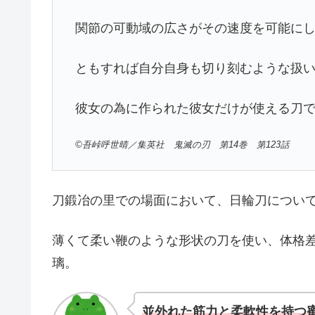
関節の可動域の広さがその速度を可能に
ともすれば自分自身も切り刻むような扱
彼女の為に作られた彼女だけが使える刀
©吾峠呼世晴／集英社 鬼滅の刃 第14巻 第123話
刀鍛冶の里での場面において、日輪刀につい
薄くて柔い鞭のような形状の刀を使い、体格
璃。
並外れた筋力と柔軟性を持つ