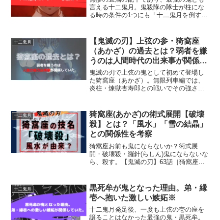
言える十二鬼月。鬼殺隊の隊士が柱にな
る時の条件の1つにも「十二鬼月を倒す」
というものがあり、十二鬼月と戦うとき
は柱に近い実力が無いと太刀打ちできな
いという事が分かりますね。今回は、そ
【鬼滅の刃】上弦の参・猗窩座
十二鬼月
んな最強の鬼である十二...
（あかざ）の過去とは？弱者を嫌
うのは人間時代の出来事が関係し
ていた
鬼滅の刃で上弦の鬼として初めて登場し
た猗窩座（あかざ）。無限列車編では、
炎柱・煉獄杏寿郎との戦いでその強さを
見せつけました。相手には小細工なしに
正面から向かってくる戦闘スタイルで、
敵でありながら魅力的なキャラクターで
猗窩座(あかざ)の術式展開【破壊
十二鬼月
すよね。自分が強者と認め...
殺】とは？「風水」「雪の結晶」
との関係性を考察
猗窩座お前も鬼にならないか？術式展
開・破壊殺・羅針(らしん)鬼にならないな
ら、殺す。【鬼滅の刃】63話［猗窩座］
みなさん【鬼滅の刃】日々感じてます
か？ド派手に心を燃やしてますか？🔥さ
て、今回の記事は、十二鬼月(じゅうにき
黒死牟が鬼となった理由。弟・縁
十二鬼月
づき)・上弦の参(じ...
壱へ抱いた激しい嫉妬※
十二鬼月発足後、一度も上弦の壱の座を
譲ることはなかった最強の鬼・黒死牟。