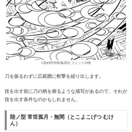
©吾峠呼世晴/集英社 コミック19巻
刀を振るわずに広範囲に斬撃を繰り出します。
技を出す前に刀の柄を握るような描写があるので、それが
技を出す条件なのかもしれません。
陸ノ型 常世孤月・無間（とこよこげつ むけ
ん）