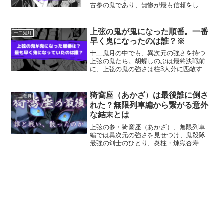
古参の鬼であり、無惨が最も信頼をして
いた鬼でもあります。黒死牟と対峙した
際に、単独で上弦の鬼を倒した無一郎で
さえも激しい恐怖を感じていました。実
上弦の鬼が鬼になった順番。一番
十二鬼月
は黒死牟は人間の時は鬼殺...
早く鬼になったのは誰？※
十二鬼月の中でも、異次元の強さを持つ
上弦の鬼たち。胡蝶しのぶは最終決戦前
に、上弦の鬼の強さは柱3人分に匹敵する
と推測していました。下弦の鬼は鬼殺隊
の柱に敗れ何度も顔ぶれが変わっていま
したが、上弦の鬼はその強さから、百十
猗窩座（あかざ）は最後誰に倒さ
十二鬼月
三年もの間顔ぶれが変わ...
れた？無限列車編から繋がる意外
な結末とは
上弦の参・猗窩座（あかざ）、無限列車
編では異次元の強さを見せつけ、鬼殺隊
最強の剣士のひとり、炎柱・煉獄杏寿郎
を・・・（言いたくない・・・）しか
し、やはり悪役は、いずれ倒されるので
す、猗窩座も例外ではありません。今回
は、その圧倒的な強さを持つ...