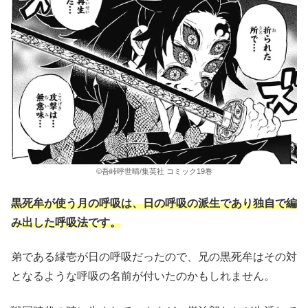
©吾峠呼世晴/集英社 コミック19巻
黒死牟が使う月の呼吸は、日の呼吸の派生であり独自で編
み出した呼吸法です。
弟である縁壱が日の呼吸だったので、兄の黒死牟はその対
となるような呼吸の名前が付いたのかもしれません。