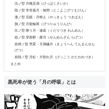
伍ノ型 月魄災渦（げっぱくさいか）
陸ノ型 常世孤月・無間（とこよこげつ むけん）
漆ノ型 厄鏡・月映え（やっきょう つきばえ）
捌ノ型 月龍輪尾（げつりゅうりんび）
玖ノ型 降り月・連面（くだりづき れんめん）
拾ノ型 穿面斬・蘿月（せんめんざん らげつ）
拾肆ノ型 兇変・天満繊月（きょうへん てんまんせん
げつ）
拾陸ノ型 月虹・片割れ月（げっこう かたわれづき）
まとめ
黒死牟が使う「月の呼吸」とは