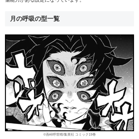
月の呼吸の型一覧
©吾峠呼世晴/集英社 コミック19巻