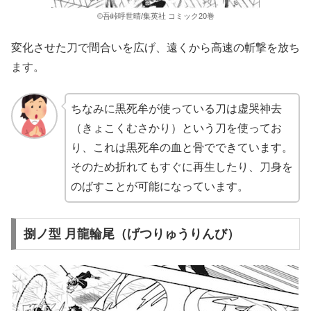
©吾峠呼世晴/集英社 コミック20巻
変化させた刀で間合いを広げ、遠くから高速の斬撃を放ち
ます。
ちなみに黒死牟が使っている刀は虚哭神去
（きょこくむさかり）という刀を使ってお
り、これは黒死牟の血と骨でできています。
そのため折れてもすぐに再生したり、刀身を
のばすことが可能になっています。
捌ノ型 月龍輪尾（げつりゅうりんび）