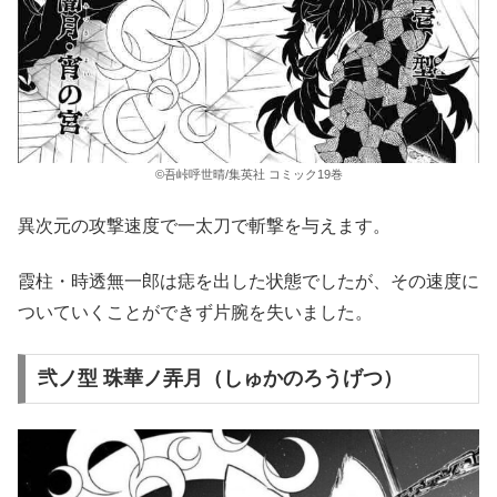
©吾峠呼世晴/集英社 コミック19巻
異次元の攻撃速度で一太刀で斬撃を与えます。
霞柱・時透無一郎は痣を出した状態でしたが、その速度に
ついていくことができず片腕を失いました。
弐ノ型 珠華ノ弄月（しゅかのろうげつ）