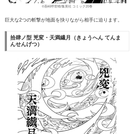
©吾峠呼世晴/集英社 コミック20巻
巨大な2つの斬撃が地面を抉りながら相手に迫ります。
拾肆ノ型 兇変・天満繊月（きょうへん てんま
んせんげつ）