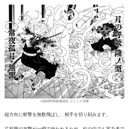
©吾峠呼世晴/集英社 コミック19巻
縦方向に斬撃を無数飛ばし、相手を切り刻みます。
広範囲の攻撃が一瞬で放たれるため、柱の中でも実力者で