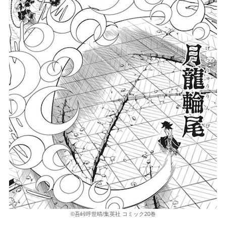
©吾峠呼世晴/集英社 コミック20巻