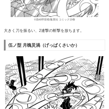
©吾峠呼世晴/集英社 コミック19巻
大きく刀を振るい、2連撃の斬撃を放ちます。
伍ノ型 月魄災渦（げっぱくさいか）