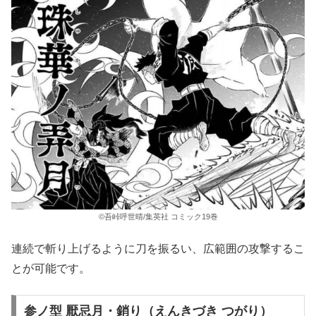
©吾峠呼世晴/集英社 コミック19巻
連続で斬り上げるように刀を振るい、広範囲の攻撃するこ
とが可能です。
参ノ型 厭忌月・銷り（えんきづき つがり）