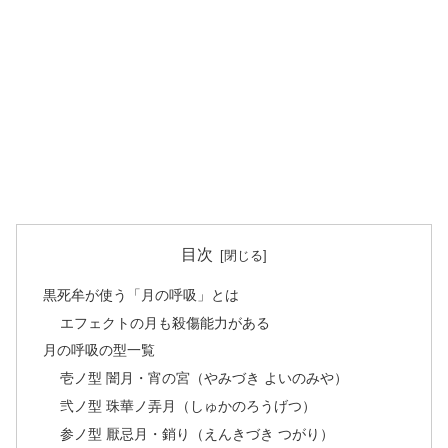
目次
黒死牟が使う「月の呼吸」とは
エフェクトの月も殺傷能力がある
月の呼吸の型一覧
壱ノ型 闇月・宵の宮（やみづき よいのみや）
弐ノ型 珠華ノ弄月（しゅかのろうげつ）
参ノ型 厭忌月・銷り（えんきづき つがり）