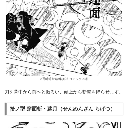
©吾峠呼世晴/集英社 コミック20巻
刀を背中から前へと振るい、頭上から斬撃を降らせます。
拾ノ型 穿面斬・蘿月（せんめんざん らげつ）