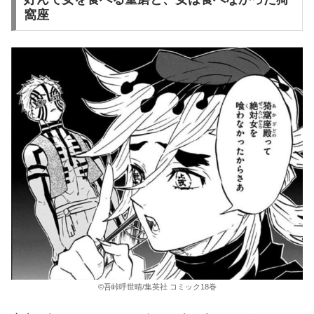
窩座
©吾峠呼世晴/集英社 コミック18巻