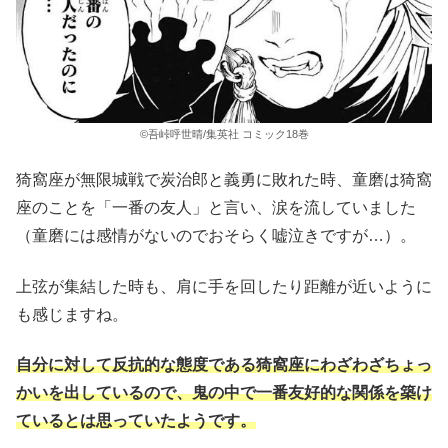
©吾峠呼世晴/集英社 コミック18巻
猗窩座が無限城戦で炭治郎と義勇に敗れた時、童磨は猗窩
座のことを「一番の友人」と言い、涙を流していました
（童磨には感情がないのでおそらく嘘泣きですが…）。
上弦が集結した時も、肩に手を回したり距離が近いように
も感じますね。
自分に対して反抗的な態度である猗窩座にわざわざちょっ
かいを出しているので、鬼の中で一番友好的な関係を築け
ているとは思っていたようです。