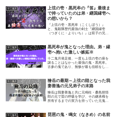
います。柱になる為には、かなり厳しい
条件がいくつかあり、ほとんどの隊士た
上弦の壱・黒死牟の『笛』最後ま
十二鬼月
ちはそこにたどり着く前に...
で持っていたのは弟・継国縁壱へ
の想いから？
『上弦の壱・黒死牟（こくしぼう）』
と、鬼殺隊歴代最強の剣士『継国縁壱
（つぎくに・よりいち）』は双子の兄弟
です。黒死牟の人間時代の名前は『継国
巌勝（つぎくに・みちかつ）』。今回ご
紹介する「笛」は、この兄弟にとって、
黒死牟が鬼となった理由。弟・縁
十二鬼月
最初で最後の絆といえる重要ア...
壱へ抱いた激しい嫉妬※
十二鬼月発足後、一度も上弦の壱の座を
譲ることはなかった最強の鬼・黒死牟。
古参の鬼であり、無惨が最も信頼をして
いた鬼でもあります。黒死牟と対峙した
際に、単独で上弦の鬼を倒した無一郎で
さえも激しい恐怖を感じていました。実
獪岳の最期～上弦の陸となった我
十二鬼月
は黒死牟は人間の時は鬼殺...
妻善逸の元兄弟子の末路
獪岳は我妻善逸と共に元鳴柱・桑島慈悟
郎の元で雷の呼吸を学び、その継承権を
所有するまでの実力を持っていた元鬼殺
隊士です。上弦の壱・黒死牟に遭遇した
際、死ぬまでは負けじゃないと、自ら跪
（ひざまず）き、鬼となる選択をしまし
琵琶の鬼・鳴女（なきめ）の名前
十二鬼月