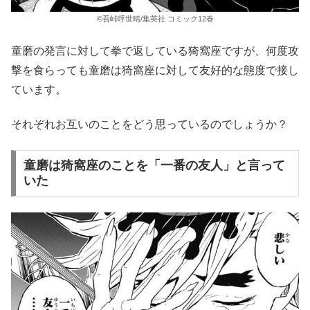
©吾峠呼世晴/集英社 コミック12巻
童磨の発言に対して拳で返している猗窩座ですが、何度攻
撃を食らっても童磨は猗窩座に対して友好的な態度で接し
ています。
それぞれお互いのことをどう思っているのでしょうか？
童磨は猗窩座のことを「一番の友人」と言って
いた