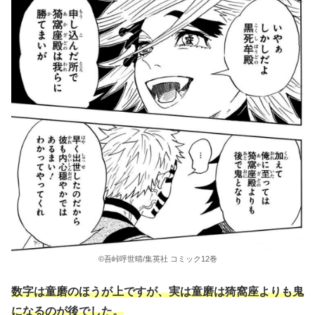
©吾峠呼世晴/集英社 コミック12巻
数字は童磨のほうが上ですが、実は童磨は猗窩座よりも鬼
になるのが後でした。