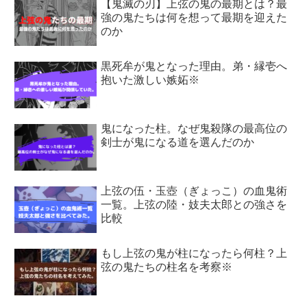
【鬼滅の刃】上弦の鬼の最期とは？最
強の鬼たちは何を想って最期を迎えた
のか
黒死牟が鬼となった理由。弟・縁壱へ
抱いた激しい嫉妬※
鬼になった柱。なぜ鬼殺隊の最高位の
剣士が鬼になる道を選んだのか
上弦の伍・玉壺（ぎょっこ）の血鬼術
一覧。上弦の陸・妓夫太郎との強さを
比較
もし上弦の鬼が柱になったら何柱？上
弦の鬼たちの柱名を考察※