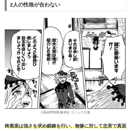
2人の性格が合わない
©吾峠呼世晴/集英社 コミック12巻
猗窩座は強さを求め鍛錬を行い、無惨に対して忠実で真面