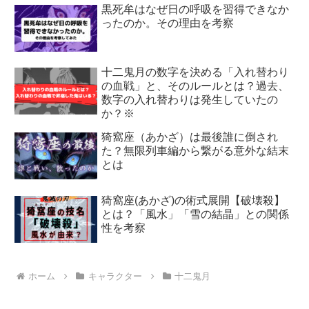
黒死牟はなぜ日の呼吸を習得できなか
ったのか。その理由を考察
十二鬼月の数字を決める「入れ替わり
の血戦」と、そのルールとは？過去、
数字の入れ替わりは発生していたの
か？※
猗窩座（あかざ）は最後誰に倒され
た？無限列車編から繋がる意外な結末
とは
猗窩座(あかざ)の術式展開【破壊殺】
とは？「風水」「雪の結晶」との関係
性を考察
ホーム
キャラクター
十二鬼月