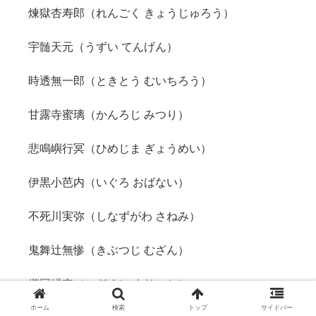
煉獄杏寿郎（れんごく きょうじゅろう）
宇髄天元（うずい てんげん）
時透無一郎（ときとう むいちろう）
甘露寺蜜璃（かんろじ みつり）
悲鳴嶼行冥（ひめじま ぎょうめい）
伊黒小芭内（いぐろ おばない）
不死川実弥（しなずがわ さねみ）
鬼舞辻無惨（きぶつじ むざん）
継国縁壱（つぎくに よりいち）
ホーム
検索
トップ
サイドバー