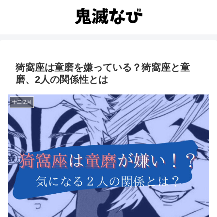
猗窩座は童磨を嫌っている？猗窩座と童
磨、2人の関係性とは
十二鬼月