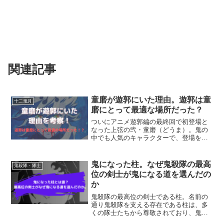
関連記事
童磨が遊郭にいた理由。遊郭は童
十二鬼月
磨にとって最適な場所だった？
ついにアニメ遊郭編の最終回で初登場と
なった上弦の弐・童磨（どうま）。鬼の
中でも人気のキャラクターで、登場を楽
しみにしている人も多く、私もその中の1
人でした！瀕死の状態であった妓夫太郎
と堕姫を鬼に誘った人物で、当時はまだ
鬼になった柱。なぜ鬼殺隊の最高
鬼殺隊・隊士
上弦の弐ではなく陸だっ...
位の剣士が鬼になる道を選んだの
か
鬼殺隊の最高位の剣士である柱。名前の
通り鬼殺隊を支える存在である柱は、多
くの隊士たちから尊敬されており、鬼殺
隊の当主である産屋敷からも信頼されて