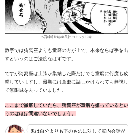
©吾峠呼世晴/集英社 コミック12巻
数字では猗窩座よりも童磨の方が上で、本来ならば手を出
すというのはご法度なはずです。
ですが猗窩座は上弦が集結した際だけでも童磨に何度も攻
撃していますし、最期には童磨に話しかけられても無視し
て無限城を去っていました。
ここまで徹底していたら、猗窩座が童磨を嫌っているとい
うのはほぼ間違いないでしょう。
鬼は自分よりも下のものに対して脳内会話が