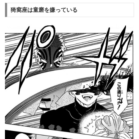
猗窩座は童磨を嫌っている