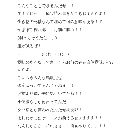
こんなこともできるんだぜ！！
字！？じっ…、俺は読み書きができねぇんだよ！
生き物の死骸なんて埋めて何の意味がある！？
かまぼこ権八郎！！お前に勝つ！！
(弱っちそうだな…。)
腹が減るぜ！！
・・・・・・(ほわ…ほわ…)
意味のあるなしで言ったらお前の存在自体意味がねぇ
んだよ。
こいつらみんな馬鹿だぜ！！
否定ばっかするんじゃねぇ！！
お前より俺が先に気付いてたね！！
小便漏らしが何言ってんだ！
クソ猪とか言われたんだぜ紋次郎！
よしわかったァ！！／お前うるせぇえええ！！
なんじゃああ！それぇぇ！！俺もやりてぇぇ！！