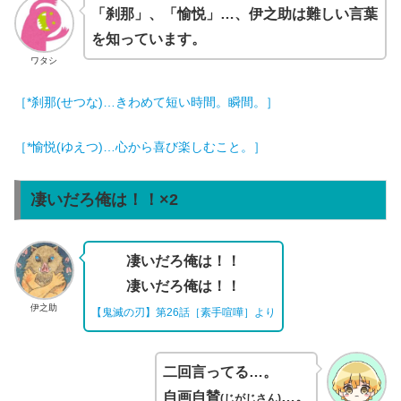
「刹那」、「愉悦」…、伊之助は難しい言葉
を知っています。
ワタシ
［*刹那(せつな)…きわめて短い時間。瞬間。］
［*愉悦(ゆえつ)…心から喜び楽しむこと。］
凄いだろ俺は！！×2
凄いだろ俺は！！
凄いだろ俺は！！
伊之助
【鬼滅の刃】第26話［素手喧嘩］より
二回言ってる…。
自画自賛
…。
(じがじさん)