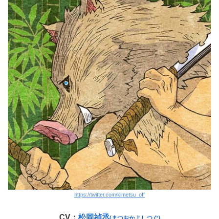
https://twitter.com/kimetsu_off
CV：
松岡禎丞
(まつおかよしつぐ)