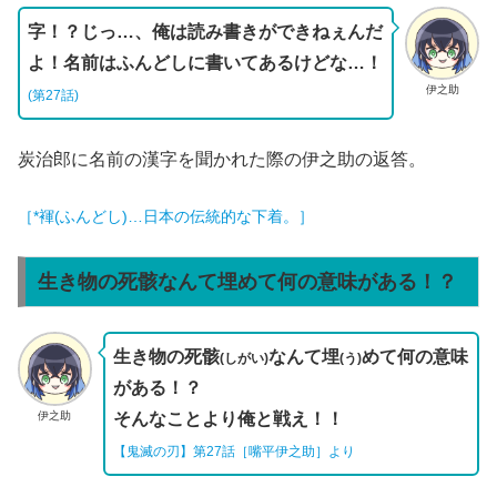
字！？じっ…、俺は読み書きができねぇんだ
よ！名前はふんどしに書いてあるけどな…！
伊之助
(第27話)
炭治郎に名前の漢字を聞かれた際の伊之助の返答。
［*褌(ふんどし)…日本の伝統的な下着。］
生き物の死骸なんて埋めて何の意味がある！？
生き物の死骸
なんて埋
めて何の意味
(しがい)
(う)
がある！？
伊之助
そんなことより俺と戦え！！
【鬼滅の刃】第27話［嘴平伊之助］より