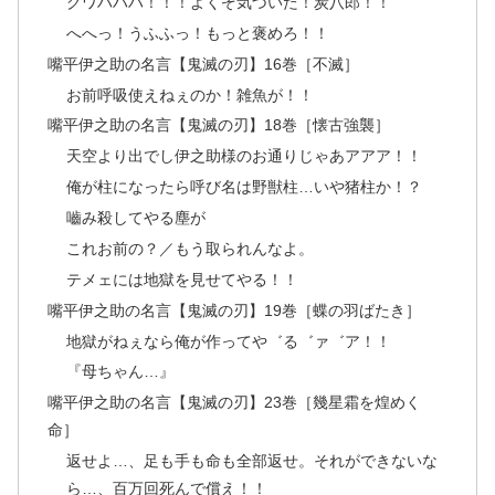
グワハハハ！！！よくぞ気づいた！炭八郎！！
へへっ！うふふっ！もっと褒めろ！！
嘴平伊之助の名言【鬼滅の刃】16巻［不滅］
お前呼吸使えねぇのか！雑魚が！！
嘴平伊之助の名言【鬼滅の刃】18巻［懐古強襲］
天空より出でし伊之助様のお通りじゃあアアア！！
俺が柱になったら呼び名は野獣柱…いや猪柱か！？
嚙み殺してやる塵が
これお前の？／もう取られんなよ。
テメェには地獄を見せてやる！！
嘴平伊之助の名言【鬼滅の刃】19巻［蝶の羽ばたき］
地獄がねぇなら俺が作ってや゛る゛ァ゛ア！！
『母ちゃん…』
嘴平伊之助の名言【鬼滅の刃】23巻［幾星霜を煌めく
命］
返せよ…、足も手も命も全部返せ。それができないな
ら…、百万回死んで償え！！