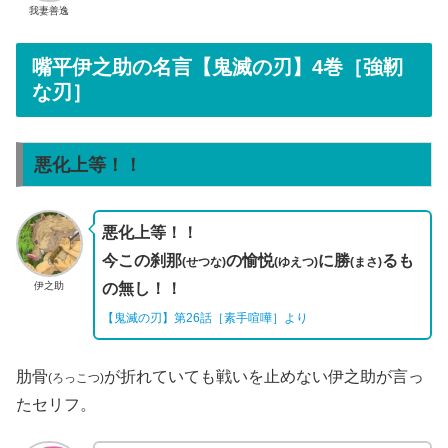
我妻善逸
嘴平伊之助の名言【鬼滅の刃】4巻［強靭
な刃］
悪化上等！！
悪化上等！！
今この刹那
の愉悦
に勝
るも
(せつな)
(ゆえつ)
(まさ)
伊之助
の無し！！
【鬼滅の刃】第26話［素手喧嘩］より
肋骨
が折れていても戦いを止めない伊之助が言っ
(ろっこつ)
たセリフ。