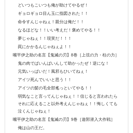
どいつもこいつも俺が助けてやるぜ！
ギョロギョロ目ん玉に指図された！！
命令すんじゃねぇ！親分は俺だ！！
なるほどな！！いい考えだ！褒めてやる！！
夢じゃねぇ！！現実だ！！！
罠にかかるんじゃねぇよ！！
嘴平伊之助の名言【鬼滅の刃】8巻［上弦の力・柱の力］
鬼の肉でばいんばいんして助かったぜ！逆にな！
元気いっぱいだ！風邪もひいてねぇ！
アイツ死んでいいと思う！！
アイツの髪の毛全部毟っといてやる！！
弱気なこと言ってんじゃねぇ！！信じると言われたら
それに応えること以外考えんじゃねぇ！！悔しくても
泣くんじゃねぇ！
嘴平伊之助の名言【鬼滅の刃】9巻［遊郭潜入大作戦］
俺は山の王だ。