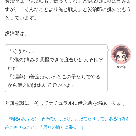
炭治郎は「伊之助も手伝ってくれ」と伊之助に頼
みま
(たの)
すが、「そんなことより俺と戦え」と炭治郎に挑
もう
(いど)
としています。
炭治郎は、
「そうか…」
「(傷の)痛みを我慢できる度合いは人それぞ
炭治郎
れだ」
「(埋葬は)善逸
とこの子たちでやる
(ぜんいつ)
から伊之助は休んでていいよ」
と無意識に、そしてナチュラルに伊之助を煽
ります。
(あお)
［*煽る(あお‐る)…そそのかしたり、おだてたりして、ある行為を
起こさせること。「周りの煽りに乗る」］