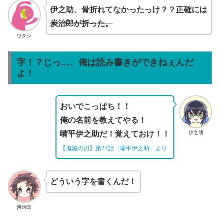
伊之助、骨折れてなかったっけ？？
正確には
炭治郎が折った。
ワタシ
字！？じっ…、俺は読み書きができねぇんだ
よ！
おいでこっぱち！！
俺の名前を教えてやる！
伊之助
嘴平伊之助だ！覚えておけ！！
【鬼滅の刃】第27話［嘴平伊之助］より
どういう字を書くんだ！
炭治郎