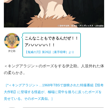
こんなこともできるんだぜ！！
アハハハハハ！！
伊之助
【鬼滅の刃】第26話［素手喧嘩］より
＜キングアラジン＞のポーズをする伊之助。人並外れた体
の柔らかさ。
［*＜キングアラジン＞…1968年TBSで放映された特撮番組【怪奇
大作戦】に登場する怪盗が、極端に背中を後ろに反ったポーズを
見せている。そのポーズ真似。］