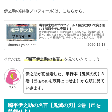
伊之助の詳細(プロフィール)は、こちらから。
嘴平伊之助のプロフィール！猛烈な勢いで突き進
む！猪頭少年に突撃！！
伊之助猪突猛進！！猪突猛進！！みなさん【鬼滅の刃】を
日々、感じてますか？今回の記事は【鬼滅の刃】の野生児
(やせいじ)！猪頭少年(いのがしらしょうねん)こと、嘴平伊
之助(はしびらいのすけ)に注目したいと思います！ 題し
て、嘴平伊之助のプロフィ...
2020.12.13
kimetsu-yaiba.net
それでは、
『嘴平伊之助の名言』
を見ていきましょう！
伊之助が初登場した、単行本【鬼滅の刃】3
巻［己
を鼓舞
せよ］から順に見て
(おのれ)
(こぶ)
ワタシ
いきます。
嘴平伊之助の名言【鬼滅の刃】3巻［己を
鼓舞せよ］