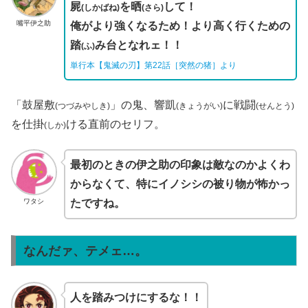
屍
を晒
して！
(しかばね)
(さら)
嘴平伊之助
俺がより強くなるため！より高く行くための
踏
み台となれェ！！
(ふ)
単行本【鬼滅の刃】第22話［突然の猪］より
「鼓屋敷
」の鬼、響凱
に戦闘
(つづみやしき)
(きょうがい)
(せんとう)
を仕掛
ける直前のセリフ。
(しか)
最初のときの伊之助の印象は敵なのかよくわ
からなくて、特にイノシシの被り物が怖かっ
ワタシ
たですね。
なんだァ、テメェ…。
人を踏みつけにするな！！