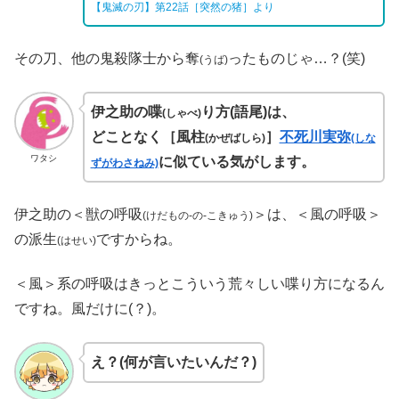
【鬼滅の刃】第22話［突然の猪］より
その刀、他の鬼殺隊士から奪
ったものじゃ…？(笑)
(うば)
伊之助の喋
り方(語尾)は、
(しゃべ)
どことなく［風柱
］
不死川実弥
(かぜばしら)
(しな
ワタシ
に似ている気がします。
ずがわさねみ)
伊之助の＜獣の呼吸
＞は、＜風の呼吸＞
(けだもの‐の‐こきゅう)
の派生
ですからね。
(はせい)
＜風＞系の呼吸はきっとこういう荒々しい喋り方になるん
ですね。風だけに(？)。
え？(何が言いたいんだ？)