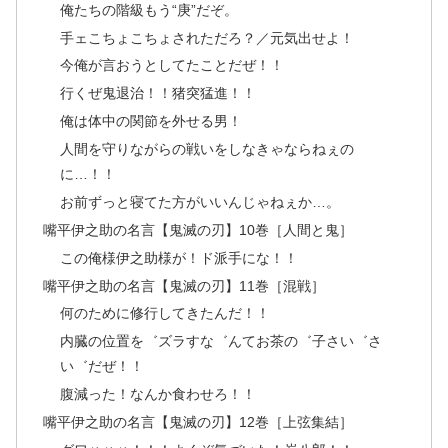
俺たちの階級もう“庚”だぞ。
手ェこちょこちょされただろ？／元気出せよ！
今俺が言おうとしてたことだぜ！！
行くぜ鬼退治！！猪突猛進！！
俺は体中の関節を外せる男！
人間を守りながらの戦いをしなきゃならねぇの
に…！！
お前ずっと寝てた方がいいんじゃねぇか…。
嘴平伊之助の名言【鬼滅の刃】10巻［人間と鬼］
この俺様伊之助様が！ド派手にな！！
嘴平伊之助の名言【鬼滅の刃】11巻［混戦］
何のために修行してきたんだ！！
内臓の位置を゛ズラすな゛んてお茶の゛子さい゛さ
い゛だぜ！！
腹減った！なんか食わせろ！！
嘴平伊之助の名言【鬼滅の刃】12巻［上弦集結］