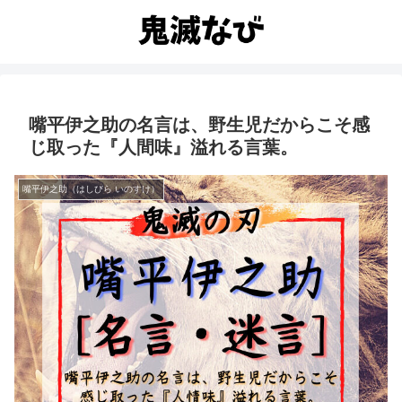
嘴平伊之助の名言は、野生児だからこそ感
じ取った『人間味』溢れる言葉。
嘴平伊之助（はしびら いのすけ）