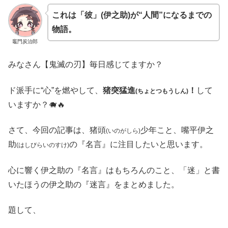
これは「彼」(伊之助)が“人間”になるまでの
物語。
竈門炭治郎
みなさん【鬼滅の刃】毎日感じてますか？
ド派手に“心”を燃やして、
猪突猛進
！
して
(ちょとつもうしん)
いますか？🐗🔥
さて、今回の記事は、猪頭
少年こと、嘴平伊之
(いのがしら)
助
の『名言』に注目したいと思います。
(はしびらいのすけ)
心に響く伊之助の『名言』はもちろんのこと、「迷」と書
いたほうの伊之助の『迷言』をまとめました。
題して、