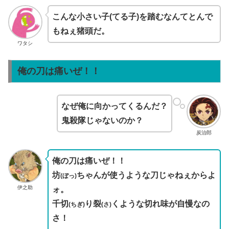
こんな小さい子(てる子)を踏むなんてとんで
もねぇ猪頭だ。
ワタシ
俺の刀は痛いぜ！！
なぜ俺に向かってくるんだ？
鬼殺隊じゃないのか？
炭治郎
俺の刀は痛いぜ！！
坊
ちゃんが使うような刀じゃねぇからよ
(ぼっ)
伊之助
ォ。
千切
り裂
くような切れ味が自慢なの
(ちぎ)
(さ)
さ！