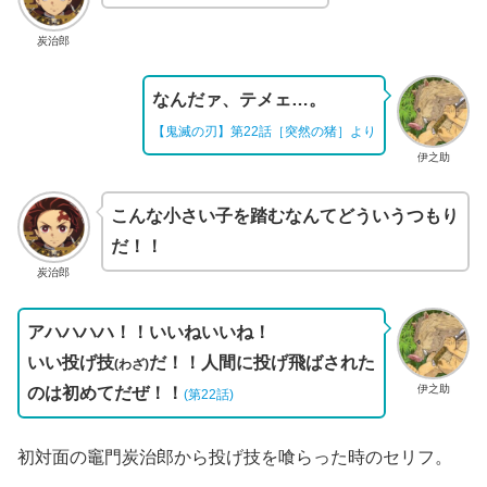
炭治郎
なんだァ、テメェ…。
【鬼滅の刃】第22話［突然の猪］より
伊之助
こんな小さい子を踏むなんてどういうつもり
だ！！
炭治郎
アハハハハ！！いいねいいね！
いい投げ技
だ！！人間に投げ飛ばされた
(わざ)
伊之助
のは初めてだぜ！！
(第22話)
初対面の竈門炭治郎から投げ技を喰らった時のセリフ。