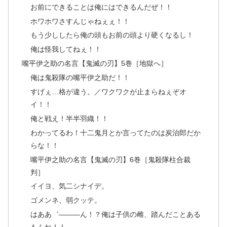
お前にできることは俺にはできるんだぜ！！
ホワホワさすんじゃねぇぇ！！
もう少ししたら俺の頭もお前の頭より硬くなるし！
俺は怪我してねぇ！！
嘴平伊之助の名言【鬼滅の刃】5巻［地獄へ］
俺は鬼殺隊の嘴平伊之助だ！！
すげぇ…格が違う。／ワクワクが止まらねぇぞオ
イ！！
俺と戦え！半半羽織！！
わかってるわ！十二鬼月とか言ってたのは炭治郎だか
らな！！
嘴平伊之助の名言【鬼滅の刃】6巻［鬼殺隊柱合裁
判］
イイヨ、気二シナイデ。
ゴメンネ、弱クッテ。
はああ゛―――ん！？俺は子供の雌、踏んだことある