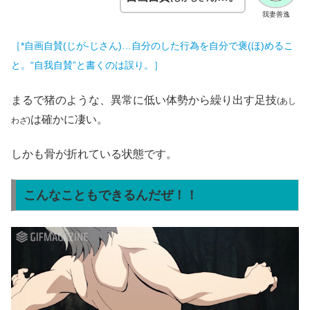
我妻善逸
［*自画自賛(じが‐じさん)…自分のした行為を自分で褒(ほ)めるこ
と。“自我自賛”と書くのは誤り。］
まるで猪のような、異常に低い体勢から繰り出す足技
(あし
は確かに凄い。
わざ)
しかも骨が折れている状態です。
こんなこともできるんだぜ！！