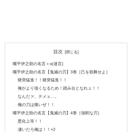
目次
嘴平伊之助の名言＋α(迷言)
嘴平伊之助の名言【鬼滅の刃】3巻［己を鼓舞せよ］
猪突猛進！！猪突猛進！！
俺がより強くなるため！踏み台となれェ！！
なんだァ、テメェ…。
俺の刀は痛いぜ！！
嘴平伊之助の名言【鬼滅の刃】4巻［強靭な刃］
悪化上等！！
凄いだろ俺は！！×2