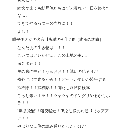
もんね！！
紋逸が来ても結局俺たちはずぶ濡れで一日を終えた
な…。
できてやるっつーの当然に！！
よし！
嘴平伊之助の名言【鬼滅の刃】7巻［狭所の攻防］
なんだあの生き物は…！！
こいつはアレだぜ…、この土地の主…。
猪突猛進！！
主の腹の中だ！うぉおお！！戦いの始まりだ！！
俺外に出て走るから！！どっちが早いか競争する！！
探検隊！！探検隊！！俺たち洞窟探検隊！！
こっち来いホラ！！ツヤツヤのドングリやるからホ
ラ！！
“爆裂覚醒”！猪突猛進！伊之助様のお通りじゃアア
ア！！
やはりな…俺の読み通りだったわけだ！