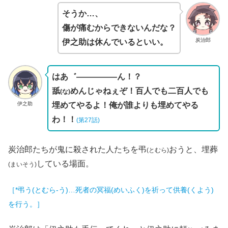
そうか…、
傷が痛むからできないんだな？
炭治郎
伊之助は休んでいるといい。
はあ゛―――――ん！？
舐
めんじゃねぇぞ！百人でも二百人でも
(な)
伊之助
埋めてやるよ！俺が誰よりも埋めてやる
わ！！
(第27話)
炭治郎たちが鬼に殺された人たちを弔
おうと、埋葬
(とむら)
している場面。
(まいそう)
［*弔う(とむら‐う)…死者の冥福(めいふく)を祈って供養(くよう)
を行う。］