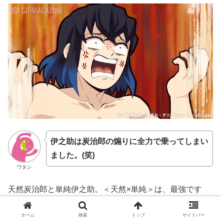
伊之助は炭治郎の煽りに全力で乗ってしまい
ました。(笑)
ワタシ
天然炭治郎と単純伊之助。＜天然×単純＞は、最強です
ね。化学反応が凄い。(笑)
ホーム
検索
トップ
サイドバー