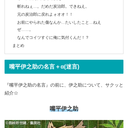
斬れねぇ…。だめだ炭治郎。できねえ。
元の炭治郎に戻れよォオオ！！
お前にやられた傷なんか…たいしたこと…ねえ
ぜ……。
なんでコイツすぐに俺に気付くんだ！？
まとめ
嘴平伊之助の名言＋α(迷言)
『嘴平伊之助の名言』の前に、伊之助について、サクッと
紹介☆
嘴平伊之助