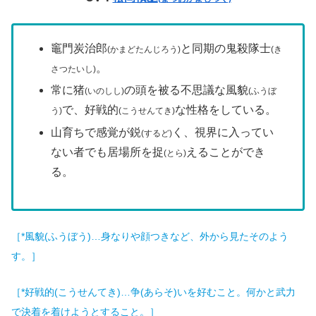
竈門炭治郎
と同期の鬼殺隊士
(かまどたんじろう)
(き
。
さつたいし)
常に猪
の頭を被る不思議な風貌
(いのしし)
(ふうぼ
で、好戦的
な性格をしている。
う)
(こうせんてき)
山育ちで感覚が鋭
く、視界に入ってい
(するど)
ない者でも居場所を捉
えることができ
(とら)
る。
［*風貌(ふうぼう)…身なりや顔つきなど、外から見たそのよう
す。］
［*好戦的(こうせんてき)…争(あらそ)いを好むこと。何かと武力
で決着を着けようとすること。］