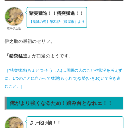
猪突猛進！！猪突猛進！！
【鬼滅の刃】第21話［鼓屋敷］より
嘴平伊之助
伊之助の最初のセリフ。
「猪突猛進」
が口癖のようです。
［*猪突猛進(ちょとつ‐もうしん)…周囲の人のことや状況を考えず
に、1つのことに向かって猛烈(もうれつ)な勢(いきお)いで突き進
むこと。］
俺がより強くなるため！踏み台となれェ！！
さァ化け物！！