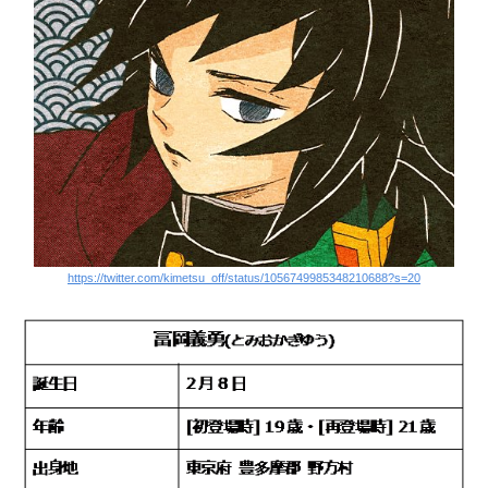
https://twitter.com/kimetsu_off/status/1056749985348210688?s=20