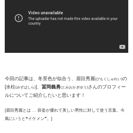
今回の記事は、冬景色が似合う、眉目秀麗
の
(びもくしゅれい)
[水柱
]、
冨岡義勇
さんのプロフィー
(みずばしら)
(とみおかぎゆう)
ルについてご紹介したいと思います！
[眉目秀麗とは … 容姿が優れて美しい男性に対して使う言葉。今
風にいうと❝イケメン❞。]