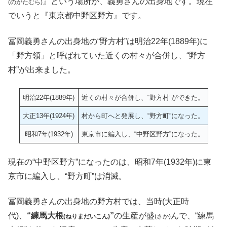
』という場所が、義勇さんの出身地です。現在
(のがたむら)
でいうと『東京都中野区野方』です。
冨岡義勇さんの出身地の“野方村”は明治22年(1889年)に
「野方領」と呼ばれていた近くの村々が合併し、“野方
村”が出来ました。
明治22年(1889年)
近くの村々が合併し、“野方村”ができた。
大正13年(1924年)
村から町へと発展し、“野方町”になった。
昭和7年(1932年)
東京市に編入し、“中野区野方”になった。
現在の“中野区野方”になったのは、昭和7年(1932年)に東
京市に編入し、“野方町”は消滅。
冨岡義勇さんの出身地の野方村では、当時(大正時
代)、
“練馬大根
”
の生産が盛
んで、“練馬
(ねりまだいこん)
(さか)