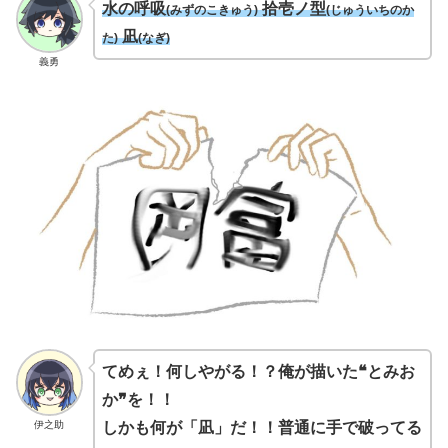
水の呼吸
拾壱ノ型
(みずのこきゅう)
(じゅういちのか
凪
た)
(なぎ)
義勇
てめぇ！何しやがる！？俺が描いた❝とみお
か❞を！！
伊之助
しかも何が「凪」だ！！普通に手で破ってる