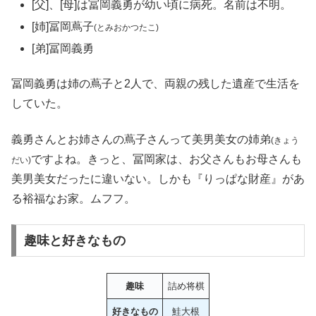
[父]、[母]は冨岡義勇が幼い頃に病死。名前は不明。
[姉]冨岡蔦子
(とみおかつたこ)
[弟]冨岡義勇
冨岡義勇は姉の蔦子と2人で、両親の残した遺産で生活を
していた。
義勇さんとお姉さんの蔦子さんって美男美女の姉弟
(きょう
ですよね。きっと、冨岡家は、お父さんもお母さんも
だい)
美男美女だったに違いない。しかも『りっぱな財産』があ
る裕福なお家。ムフフ。
趣味と好きなもの
趣味
詰め将棋
好きなもの
鮭大根