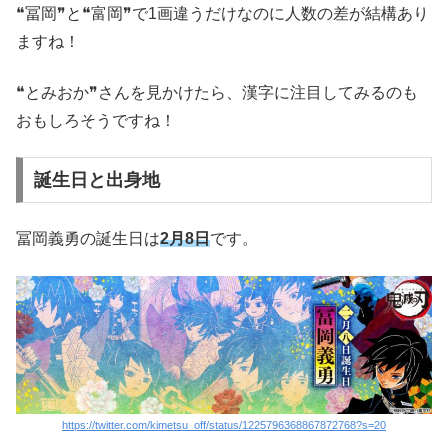
❝冨岡❞と❝富岡❞で1画違うだけなのに人数の差が結構あり
ますね！
❝とみおか❞さんを見かけたら、漢字に注目してみるのも
おもしろそうですね！
誕生日と出身地
冨岡義勇の誕生日は
2月8日
です。
https://twitter.com/kimetsu_off/status/1225796368867872768?s=20