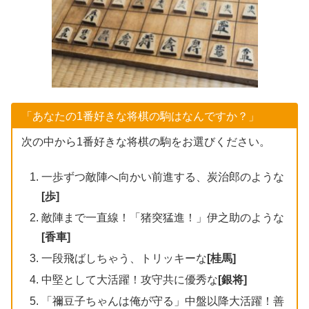
「あなたの1番好きな将棋の駒はなんですか？」
次の中から1番好きな将棋の駒をお選びください。
一歩ずつ敵陣へ向かい前進する、炭治郎のような
[歩]
敵陣まで一直線！「猪突猛進！」伊之助のような
[香車]
一段飛ばしちゃう、トリッキーな
[桂馬]
中堅として大活躍！攻守共に優秀な
[銀将]
「禰豆子ちゃんは俺が守る」中盤以降大活躍！善