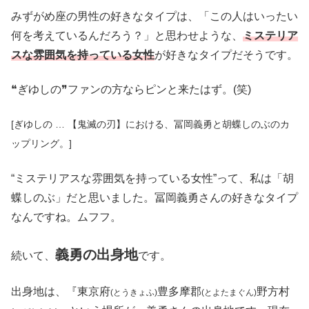
みずがめ座の男性の好きなタイプは、「この人はいったい
何を考えているんだろう？」と思わせような、
ミステリア
スな雰囲気を持っている女性
が好きなタイプだそうです。
❝ぎゆしの❞ファンの方ならピンと来たはず。(笑)
[ぎゆしの … 【鬼滅の刃】における、冨岡義勇と胡蝶しのぶのカ
ップリング。]
“ミステリアスな雰囲気を持っている女性”って、私は「胡
蝶しのぶ」だと思いました。冨岡義勇さんの好きなタイプ
なんですね。ムフフ。
義勇の出身地
続いて、
です。
出身地は、『東京府
豊多摩郡
野方村
(とうきょふ)
(とよたまぐん)