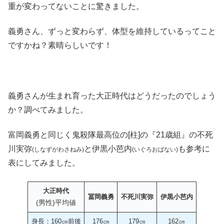
重が変わってないことに驚きました。
義勇さん、ずっと変わらず、体型を維持しているってこと
ですかね？素晴らしいです！
義勇さんが生まれ育った大正時代はどうだったのでしょう
か？調べてみました。
富岡義勇と同じく鬼殺隊最高位の[柱]の『21歳組』の不死
川実弥
と伊黒小芭内
も参考に
(しなずがわさねみ)
(いぐろおばない)
表にしてみました。
大正時代
冨岡義勇
不死川実弥
伊黒小芭内
(男性)平均値
身長：160㎝前後
176㎝
179㎝
162㎝