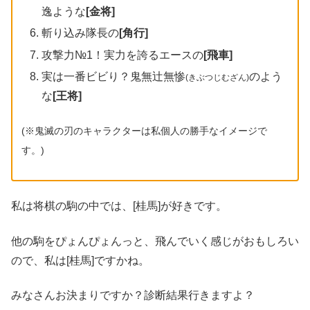
逸ような
[金将]
斬り込み隊長の
[角行]
攻撃力№1！実力を誇るエースの
[飛車]
実は一番ビビり？鬼無辻無惨
のよう
(きぶつじむざん)
な
[王将]
(※鬼滅の刃のキャラクターは私個人の勝手なイメージで
す。)
私は将棋の駒の中では、[桂馬]が好きです。
他の駒をぴょんぴょんっと、飛んでいく感じがおもしろい
ので、私は[桂馬]ですかね。
みなさんお決まりですか？診断結果行きますよ？