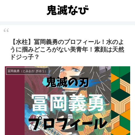
【水柱】冨岡義勇のプロフィール！水のよ
うに掴みどころがない美青年！素顔は天然
ドジっ子？
冨岡義勇（とみおか ぎゆう）