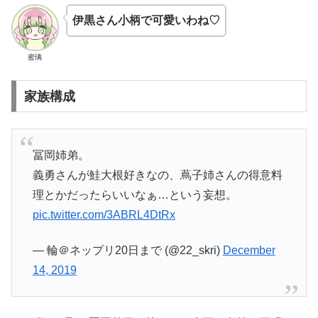
伊黒さん小柄で可愛いわね♡
蜜璃
家族構成
冨岡姉弟。
義勇さんが鮭大根好きなの、蔦子姉さんの得意料
理とかだったらいいなぁ…という妄想。
pic.twitter.com/3ABRL4DtRx
— 輪＠ネップリ20日まで (@22_skri)
December
14, 2019