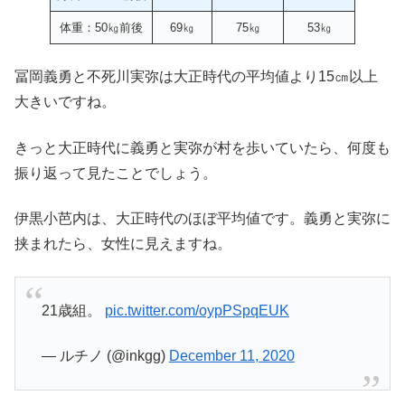
体重：50㎏前後
69㎏
75㎏
53㎏
冨岡義勇と不死川実弥は大正時代の平均値より15㎝以上
大きいですね。
きっと大正時代に義勇と実弥が村を歩いていたら、何度も
振り返って見たことでしょう。
伊黒小芭内は、大正時代のほぼ平均値です。義勇と実弥に
挟まれたら、女性に見えますね。
21歳組。
pic.twitter.com/oypPSpqEUK
— ルチノ (@inkgg)
December 11, 2020