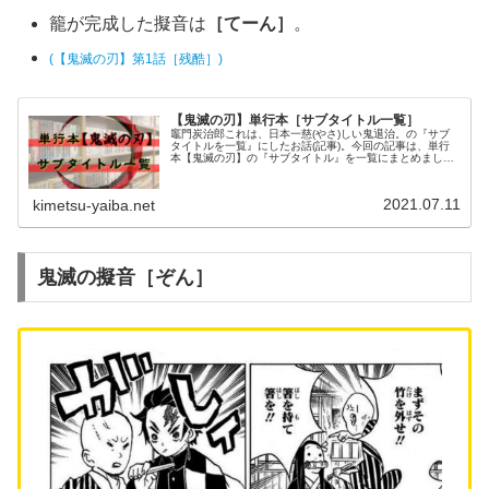
籠が完成した擬音は
［てーん］
。
(【鬼滅の刃】第1話［残酷］)
【鬼滅の刃】単行本［サブタイトル一覧］
竈門炭治郎これは、日本一慈(やさ)しい鬼退治。の『サブ
タイトルを一覧』にしたお話(記事)。今回の記事は、単行
本【鬼滅の刃】の『サブタイトル』を一覧にまとめまし
た。では早速、単行本【鬼滅の刃】の1巻から順に見て行
きましょう。どうぞ。【鬼滅の刃...
2021.07.11
kimetsu-yaiba.net
鬼滅の擬音［ぞん］