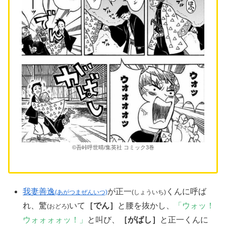
©吾峠呼世晴/集英社 コミック3巻
我妻善逸
が正一
くんに呼ば
(あがつまぜんいつ)
(しょういち)
れ、驚
いて
［でん］
と腰を抜かし、
「ウォッ！
(おどろ)
ウォォォォッ！」
と叫び、
［がばし］
と正一くんに