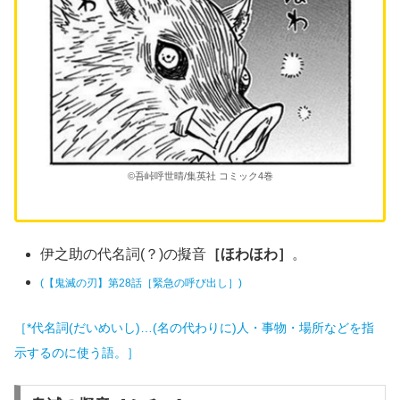
©吾峠呼世晴/集英社 コミック4巻
伊之助の代名詞(？)の擬音
［ほわほわ］
。
(【鬼滅の刃】第28話［緊急の呼び出し］)
［*代名詞(だいめいし)…(名の代わりに)人・事物・場所などを指
示するのに使う語。］