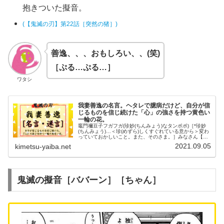
抱きついた擬音。
(【鬼滅の刃】第22話［突然の猪］)
善逸、、、おもしろい、、(笑)
［ぷる…ぷる…］
ワタシ
我妻善逸の名言。ヘタレで臆病だけど、自分が信
じるものを信じ続けた「心」の強さを持つ黄色い
一輪の花。
竈門禰豆子フガフガ(珍妙(ちんみょう)なタンポポ)［*珍妙
(ちんみょう)…＜珍(めずら)しくすぐれている意から＞変わ
っていておかしいこと。また、そのさま。］みなさん【鬼
滅の刃】毎日感じてますか？ド派手に“心”を燃やしていま
2021.09.05
kimetsu-yaiba.net
すか？🔥さて、今回...
鬼滅の擬音［ババーン］［ちゃん］