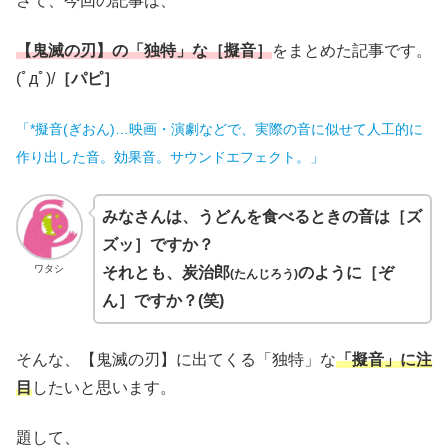
さて、今回の記事は、
【鬼滅の刃】の「独特」な［擬音］
をまとめた記事です。
(ﾟдﾟ)/
［パピ］
「*擬音(ぎおん)…映画・演劇などで、実際の音に似せて人工的に
作り出した音。効果音。サウンドエフェクト。」
みなさんは、うどんを食べるときの音は［ズ
ズッ］ですか？
ワタシ
それとも、炭治郎
のように［ぞ
(たんじろう)
ん］ですか？(笑)
そんな、【鬼滅の刃】に出てくる「独特」な
「擬音」に注
目
したいと思います。
題して、