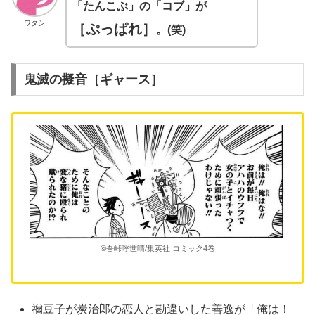
「たんこぶ」の「コブ」が
ワタシ
［ぷっぱれ］
。(笑)
鬼滅の擬音［ギャース］
©吾峠呼世晴/集英社 コミック4巻
禰豆子が炭治郎の恋人と勘違いした善逸が「俺は！