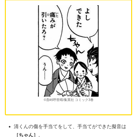
©吾峠呼世晴/集英社 コミック3巻
清くんの傷を手当てをして、手当てができた擬音は
［ちゃん］
。