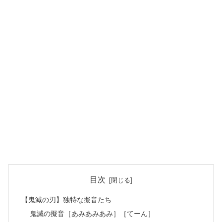
目次
【鬼滅の刃】独特な擬音たち
鬼滅の擬音［あみあみあみ］［てーん］