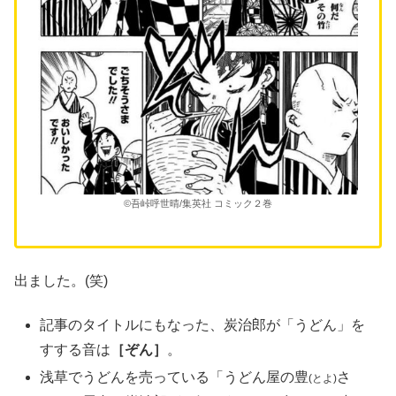
©吾峠呼世晴/集英社 コミック２巻
出ました。(笑)
記事のタイトルにもなった、炭治郎が「うどん」を
すする音は
［ぞん］
。
浅草でうどんを売っている「うどん屋の豊
さ
(とよ)