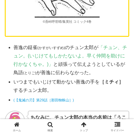
©吾峠呼世晴/集英社 コミック4巻
善逸の鎹雀
のチュン太郎が
「チュン、チ
(かすがいすずめ)
ュン。(いじけてもしかたないよ。早く仲間を助けに
行かなくちゃ。)」
と頑張って伝えようとしているが
鳥語
が善逸に伝わらなかった。
(とりご)
いつまでもいじけて動かない善逸の手を
［ミチィ］
するチュン太郎
。
(【鬼滅の刃】第29話［那田蜘蛛山］)
ちなみに、チュン太郎の本当の名前は「うこ
ぎ」です。
ホーム
検索
トップ
サイドバー
ワタシ