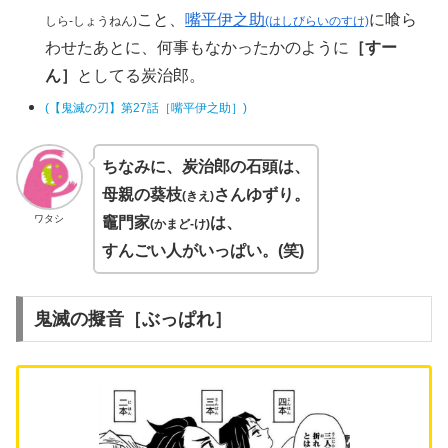
こと、
嘴平伊之助
に喰ら
しら‐しょうねん)
(はしびらいのすけ)
わせたあとに、何事もなかったかのように
［すー
ん］
としてる炭治郎。
(【鬼滅の刃】第27話［嘴平伊之助］)
ちなみに、炭治郎の石頭は、
母親の葵枝
さんゆずり。
(きえ)
ワタシ
竈門家
は、
(かまど‐け)
すんごい人がいっぱい。(笑)
鬼滅の擬音［ぶっぱれ］