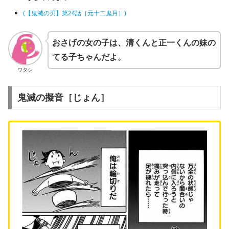
(【鬼滅の刃】第24話［元十二鬼月］)
おさげの女の子は、清くんと正一くんの妹の
てる子ちゃんだよ。
ワタシ
鬼滅の擬音［じょん］