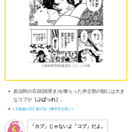
©吾峠呼世晴/集英社 コミック4巻
炭治郎の石頭(頭突き)を喰らった伊之助の額には大き
なコブが
［ぶぱっれ］
。
(【鬼滅の刃】第27話［嘴平伊之助］)
「カブ」じゃないよ「コブ」だよ。