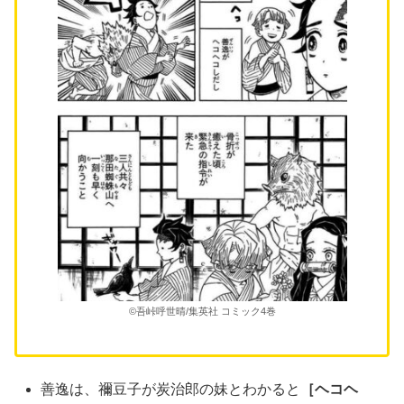
©吾峠呼世晴/集英社 コミック4巻
善逸は、禰豆子が炭治郎の妹とわかると
［ヘコヘ