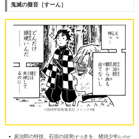
鬼滅の擬音［すーん］
©吾峠呼世晴/集英社 コミック4巻
炭治郎の特技、石頭の頭突
きを、猪頭少年
(ずつ)
(いのが