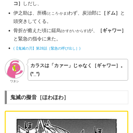
コ］
しだし、
伊之助は、所構
わず、炭治郎に
［ドム］
と
(ところ‐かま)
頭突きしてくる。
骨折が癒えた頃に鎹烏
が、
［ギャワー］
(かすがいからす)
と緊急の指令に来た。
(【鬼滅の刃】第28話［緊急の呼び出し］)
カラスは「カァー」じゃなく［ギャワー］。
(*_*)
ワタシ
鬼滅の擬音［ほわほわ］