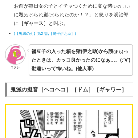
お前が毎日女の子とイチャつくために変な猪
(いのしし)
に殴
られ蹴
られたのか！？」と怒りを炭治郎
(なぐ)
(け)
に
［ギャース］
と叫ぶ。
(【鬼滅の刃】第27話［嘴平伊之助］)
禰豆子の入った箱を猪(伊之助)から護
っ
(まも)
たときは、カッコ良かったのになぁ…。(;’∀’)
ワタシ
勘違いって怖いね。(他人事)
鬼滅の擬音［ヘコヘコ］［ドム］［ギャワー］