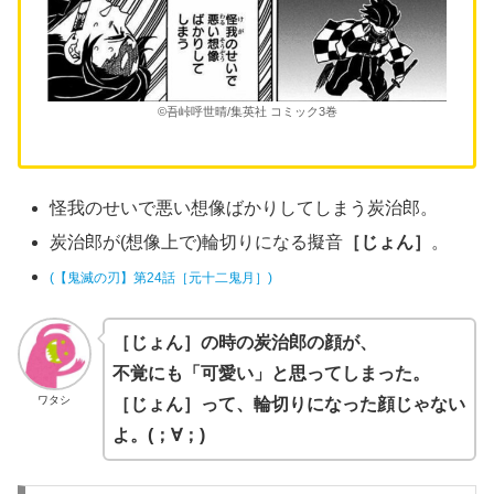
©吾峠呼世晴/集英社 コミック3巻
怪我のせいで悪い想像ばかりしてしまう炭治郎。
炭治郎が(想像上で)輪切りになる擬音
［じょん］
。
(【鬼滅の刃】第24話［元十二鬼月］)
［じょん］の時の炭治郎の顔が、
不覚にも「可愛い」と思ってしまった。
ワタシ
［じょん］って、輪切りになった顔じゃない
よ。(；∀；)