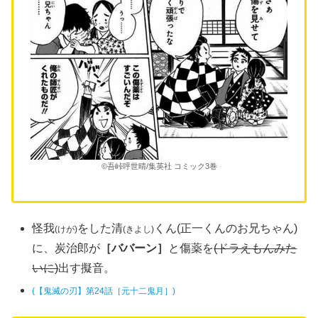
©吾峠呼世晴/集英社 コミック3巻
怪我
をした清
くん(正一くんのお兄ちゃん)
(けが)
(きよし)
に、炭治郎が
［ババーン］
と傷薬を
(ドラえもんみた
いに)
出す擬音。
(【鬼滅の刃】第24話［元十二鬼月］)