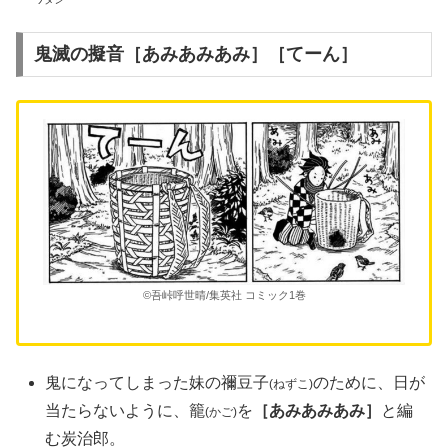
鬼滅の擬音［あみあみあみ］［てーん］
©吾峠呼世晴/集英社 コミック1巻
鬼になってしまった妹の禰豆子
のために、日が
(ねずこ)
当たらないように、籠
を
［あみあみあみ］
と編
(かご)
む炭治郎。