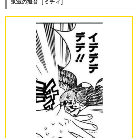
鬼滅の擬音［ミチィ］